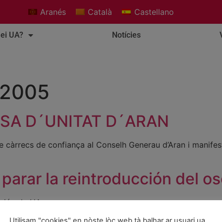
Aranés
Català
Castellano
ei UA?
Notícies
 2005
SA D´UNITAT D´ARAN
de càrrecs de confiança al Conselh Generau d’Aran i manife
arar la reintroducción del os
oción de UA
Utilisam "cookies" en nòste lòc web tà balhar ar usuari ua