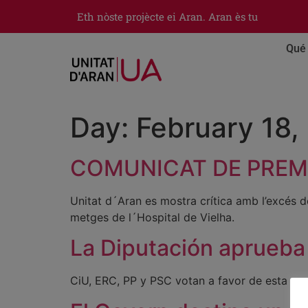
Eth nòste projècte ei Aran. Aran ès tu
Qué 
Day:
February 18,
COMUNICAT DE PREM
Unitat d´Aran es mostra crítica amb l’excés 
metges de l´Hospital de Vielha.
La Diputación aprueba p
CiU, ERC, PP y PSC votan a favor de esta m