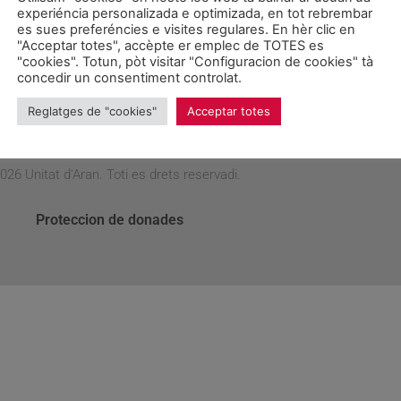
lió a l´IES de Vielha
experiéncia personalizada e optimizada, en tot rebrembar
es sues preferéncies e visites regulares. En hèr clic en
"Acceptar totes", accèpte er emplec de TOTES es
 que el Govern ha aprovat destinar 995.000 euros a la millor
"cookies". Totun, pòt visitar "Configuracion de cookies" tà
concedir un consentiment controlat.
Reglatges de "cookies"
Acceptar totes
026 Unitat d'Aran. Toti es drets reservadi.
Proteccion de donades