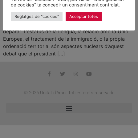
de cookies" tà concedir un consentiment controlat.
Reescriure el nou Estatut de Catalunya ha obert arreu
del país un debat, de vegades apassionat, sobre els
Reglatges de "cookies"
Acceptar totes
futurs possibles que aquest nou Estatut ens pot
deparar. L’estatus de la llengua, la relació amb la Unió
Europea, el tractament de la immigració, o la pròpia
ordenació territorial són aspectes nuclears d’aquest
debat que el president […]
© 2026 Unitat d'Aran. Toti es drets reservadi.