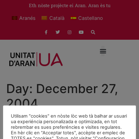
Eth nòste projècte ei Aran. Aran ès tu
Aranés
Català
Castellano
Day:
December 27,
2004
Utilisam "cookies" en nòste lòc web tà balhar ar usuari
Aran i el nou Estatut de
ua experiéncia personalizada e optimizada, en tot
rebrembar es sues preferéncies e visites regulares.
Catalunya
En hèr clic en "Acceptar totes", accèpte er emplec de
TOTES es "cookies". Totun, pòt visitar "Configuracion