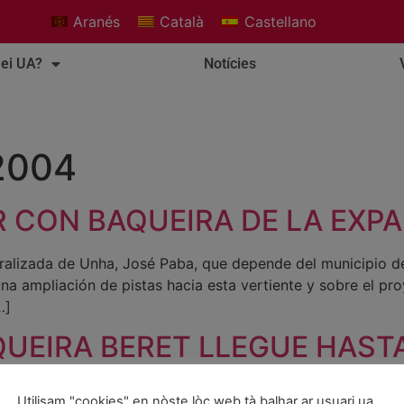
Aranés
Català
Castellano
ei UA?
Notícies
 2004
 CON BAQUEIRA DE LA EXP
tralizada de Unha, José Paba, que depende del municipio d
na ampliación de pistas hacia esta vertiente y sobre el p
…]
UEIRA BERET LLEGUE HASTA
torno es compatible”
Utilisam "cookies" en nòste lòc web tà balhar ar usuari ua