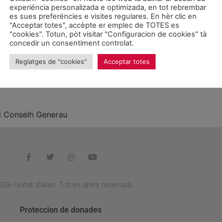
experiéncia personalizada e optimizada, en tot rebrembar
ga un plan director para el A
es sues preferéncies e visites regulares. En hèr clic en
"Acceptar totes", accèpte er emplec de TOTES es
"cookies". Totun, pòt visitar "Configuracion de cookies" tà
oya, aplaudió ayer la iniciativa del Govern de la Generalita
concedir un consentiment controlat.
portar soluciones.
Reglatges de "cookies"
Acceptar totes
SPÀS A ARAN DE COMPETÈN
al Conselh Generau
026 Unitat d'Aran. Toti es drets reservadi.
Proteccion de donades