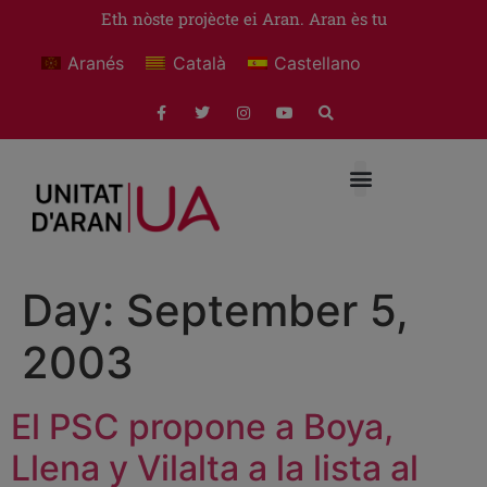
Eth nòste projècte ei Aran. Aran ès tu
Aranés
Català
Castellano
Day:
September 5,
2003
El PSC propone a Boya,
Llena y Vilalta a la lista al