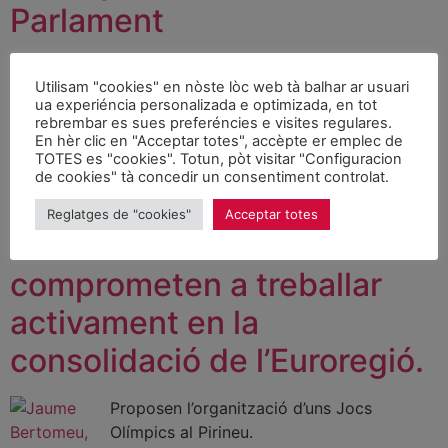
Parlament
La ejecutiva de la agrupación local del PSC, que se
Utilisam "cookies" en nòste lòc web tà balhar ar usuari
reunió ayer por la noche en asamblea, propuso a Paco
ua experiéncia personalizada e optimizada, en tot
Boya, Quim Llena y Ramon Vilalta, tres personas que ya
rebrembar es sues preferéncies e visites regulares.
han sido diputados, como candidatos para formar parte
En hèr clic en "Acceptar totes", accèpte er emplec de
TOTES es "cookies". Totun, pòt visitar "Configuracion
de la lista del Parlament.
de cookies" tà concedir un consentiment controlat.
El Partit Socialdemòcrata
Reglatges de "cookies"
Acceptar totes
andorrà i Unitat d’Aran es
comprometen a treballar
activament en la
consolidació de l’Euroregió.
Proposen l’organització d’uns Jocs
Olímpics al Pirineu.