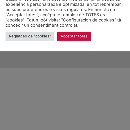
experiéncia personalizada e optimizada, en tot rebrembar
es sues preferéncies e visites regulares. En hèr clic en
"Acceptar totes", accèpte er emplec de TOTES es
"cookies". Totun, pòt visitar "Configuracion de cookies" tà
concedir un consentiment controlat.
026 Unitat d'Aran. Toti es drets reservadi.
Reglatges de "cookies"
Acceptar totes
Proteccion de donades