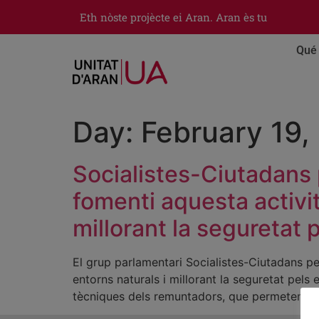
Eth nòste projècte ei Aran. Aran ès tu
Qué 
Day:
February 19,
Socialistes-Ciutadans p
fomenti aquesta activit
millorant la seguretat 
El grup parlamentari Socialistes-Ciutadans pel
entorns naturals i millorant la seguretat pels
tècniques dels remuntadors, que permeten més 