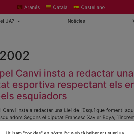
Aranés
Català
Castellano
ei UA?
Notícies
 2002
el Canvi insta a redactar una 
at esportiva respectant els en
pels esquiadors
 Canvi insta a redactar una Llei de l’Esquí que fomenti aqu
 esquiadors Segons el diputat Francesc Xavier Boya, ‘l’incre
descensos, la millor qualitat de les pistes i el […]
Utilisam "cookies" en nòste lòc web tà balhar ar usuari ua