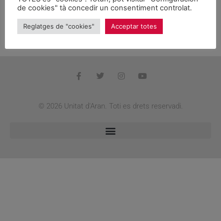
Joan Ganyet valoren positivament el reconeixement
de cookies" tà concedir un consentiment controlat.
parlamentari de l’especificitat territorial pirinenca i
Reglatges de "cookies"
Acceptar totes
detallen les funcions del futur Institut per al
Desenvolupament del Pirineu i l’Aran.
© 2026 Unitat d'Aran. Toti es drets reservadi.