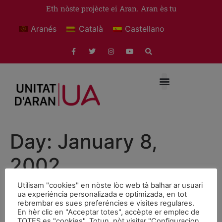
Eth nòste projècte ei Aran. Aran ès tu
Aranés
Català
Castellano
Day:
January 8,
2002
Utilisam "cookies" en nòste lòc web tà balhar ar usuari
El Pirineu avança!
ua experiéncia personalizada e optimizada, en tot
rebrembar es sues preferéncies e visites regulares.
En hèr clic en "Acceptar totes", accèpte er emplec de
Els diputats Francesc X. Boya i Quim Llena i el senador
TOTES es "cookies". Totun, pòt visitar "Configuracion