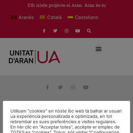
Eth nòste projècte ei Aran. Aran ès tu
Aranés
Català
Castellano
© 2026 Unitat d'Aran. Toti es drets reservadi.
Utilisam "cookies" en nòste lòc web tà balhar ar usuari
ua experiéncia personalizada e optimizada, en tot
rebrembar es sues preferéncies e visites regulares.
En hèr clic en "Acceptar totes", accèpte er emplec de
TOTES es "cookies". Totun, pòt visitar "Configuracion