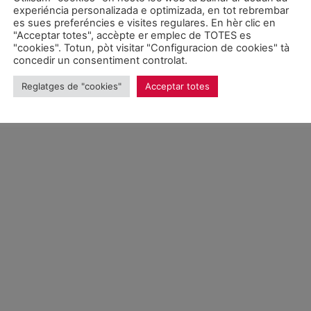
026 Unitat d'Aran. Toti es drets reservadi.
experiéncia personalizada e optimizada, en tot rebrembar
es sues preferéncies e visites regulares. En hèr clic en
"Acceptar totes", accèpte er emplec de TOTES es
Proteccion de donades
"cookies". Totun, pòt visitar "Configuracion de cookies" tà
concedir un consentiment controlat.
Reglatges de "cookies"
Acceptar totes