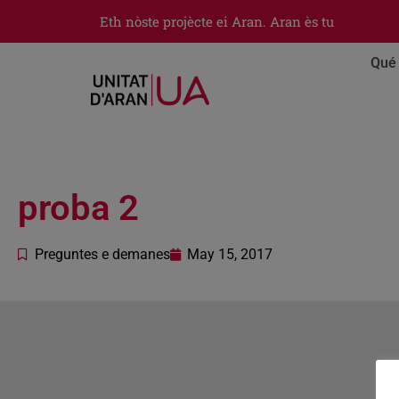
Eth nòste projècte ei Aran. Aran ès tu
Qué 
proba 2
Preguntes e demanes
May 15, 2017