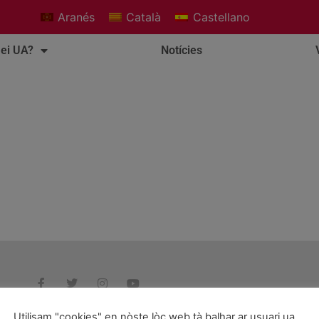
Aranés
Català
Castellano
ei UA?
Notícies
Utilisam "cookies" en nòste lòc web tà balhar ar usuari ua