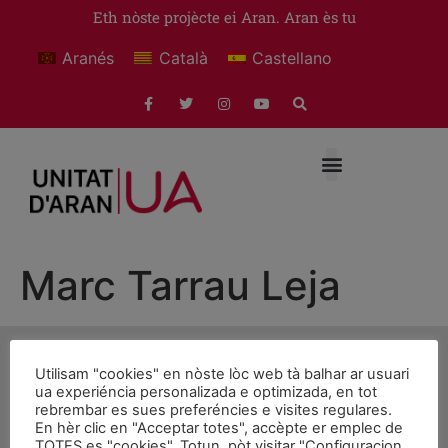
Eth nòste projècte ei Aran. Aran ès tu
Aranés
Català
Castellano
Marc Tarrau Leja
Utilisam "cookies" en nòste lòc web tà balhar ar usuari
ua experiéncia personalizada e optimizada, en tot
rebrembar es sues preferéncies e visites regulares.
© 2026 Unitat d'Aran. Toti es drets reservadi.
En hèr clic en "Acceptar totes", accèpte er emplec de
TOTES es "cookies". Totun, pòt visitar "Configuracion