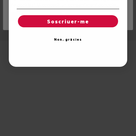
de cookies" tà concedir un consentiment controlat.
© 2026 Unitat d'Aran. Toti es drets reservadi.
Reglatges de "cookies"
Acceptar totes
Soscriuer-me
Non, gràcies