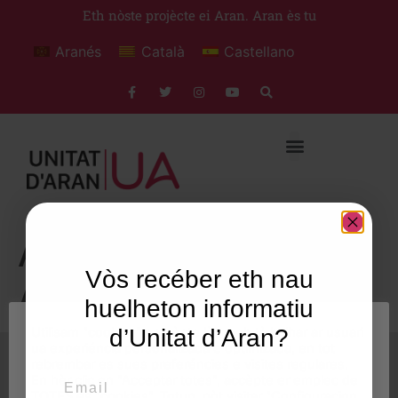
Eth nòste projècte ei Aran. Aran ès tu
Aranés
Català
Castellano
Angela Cases
Vòs recéber eth nau
Andreu
huelheton informatiu
Utilisam "cookies" en nòste lòc web tà balhar ar usuari
d’Unitat d’Aran?
ua experiéncia personalizada e optimizada, en tot
rebrembar es sues preferéncies e visites regulares.
Email
En hèr clic en "Acceptar totes", accèpte er emplec de
TOTES es "cookies". Totun, pòt visitar "Configuracion