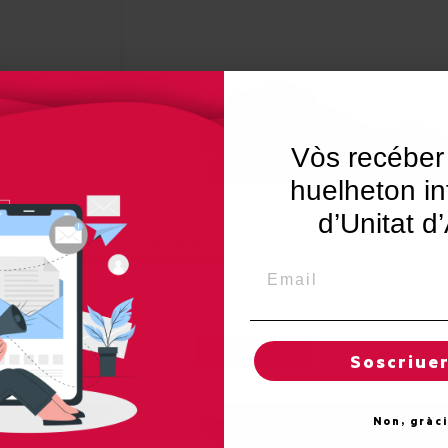
Vòs recéber
huelheton in
d’Unitat d
Utilisam "cookies" en nòste lòc web tà balhar ar usuari ua
experiéncia personalizada e optimizada, en tot rebrembar
es sues preferéncies e visites regulares. En hèr clic en
Email
"Acceptar totes", accèpte er emplec de TOTES es
"cookies". Totun, pòt visitar "Configuracion de cookies" tà
concedir un consentiment controlat.
Reglatges de "cookies"
Acceptar totes
Soscriue
Non, gràc