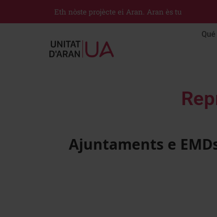
Eth nòste projècte ei Aran. Aran ès tu
Qué 
Rep