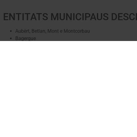
ENTITATS MUNICIPAUS DESC
Aubèrt, Betlan, Mont e Montcorbau
Bagergue
Betren
Casau
Unha
© 2