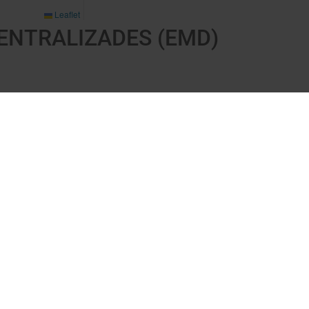
ENTRALIZADES (EMD)
026 Unitat d'Aran. Toti es drets reservadi.
Proteccion de donades