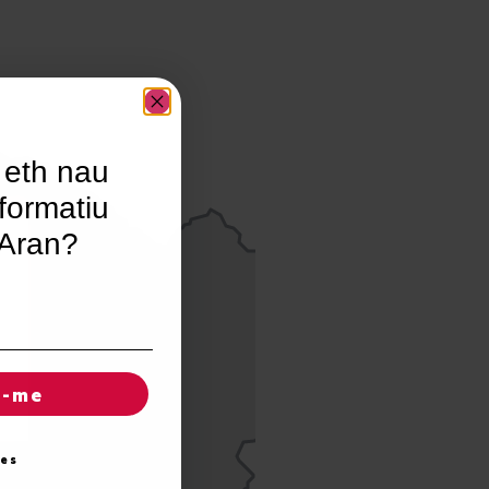
 eth nau
formatiu
’Aran?
r-me
ies