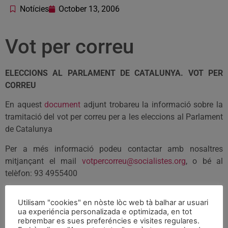
Notícies
October 13, 2006
Vot per correu
ELECCIONS AL PARLAMENT DE CATALUNYA. VOT PER
CORREU
En aquest
document
adjunt trobareu la informació sobre la
tramitació del vot per correu per a les eleccions al Parlament
de Catalunya
Per a més informació podeu contactar amb nosaltres
mitjançant el mail
votpercorreu@socialistes.org
, o bé al
telèfon: 93 4955400
Enllaços:
Utilisam "cookies" en nòste lòc web tà balhar ar usuari
ua experiéncia personalizada e optimizada, en tot
Oficines de Correus
rebrembar es sues preferéncies e visites regulares.