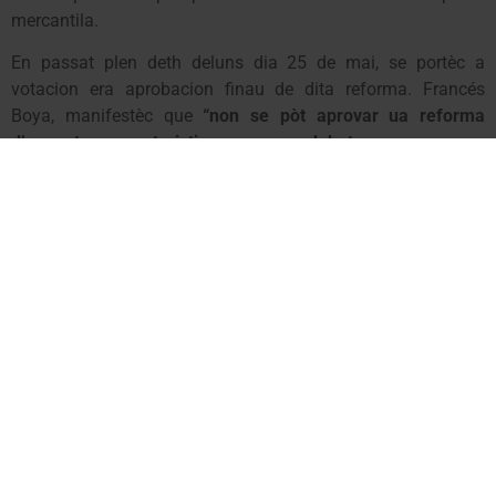
mercantila.
En passat plen deth deluns dia 25 de mai, se portèc a
votacion era aprobacion finau de dita reforma. Francés
Boya, manifestèc que
“non se pòt aprovar ua reforma
d’aguestes caracteristiques,
sense debater e sense cap
tipe d’explicacion prèvia. A
uem auut sonque ua reunion
d’urgència eth diuèndres dia 15 d’hereuèr”
.
Eth Conselhèr pòrtaveu d’UA declarèc que
“deuant dera
actitud de manca de volentat de diàleg e, perque
consideram qu’es pompièrs volentaris son un patrimòni de
toti e que formen part dera identitat aranesa, creiguem
qu’an d’èster preservats. S’a de fomentar era participacion
e incorporacion des joeni en aguest collectiu”
.
Unitat d’Aran considère qu’era integracion d’aguest collectiu
en ua estructura mercantil ei pòc adequada tà ua
organisacion de volentaris, qu’a d’èster estructurada en base
a principis de gestion deth voluntariat e non des interèsi