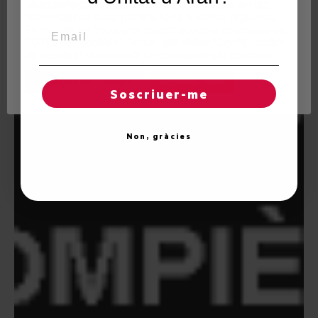
ua experiéncia personalizada e optimizada, en tot
rebrembar es sues preferéncies e visites regulares.
Email
En hèr clic en "Acceptar totes", accèpte er emplec de
TOTES es "cookies". Totun, pòt visitar "Configuracion
de cookies" tà concedir un consentiment controlat.
Reglatges de "cookies"
Acceptar totes
Soscriuer-me
Non, gràcies