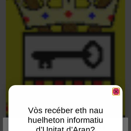
Vòs recéber eth nau
huelheton informatiu
Utilisam "cookies" en nòste lòc web tà balhar ar usuari
d’Unitat d’Aran?