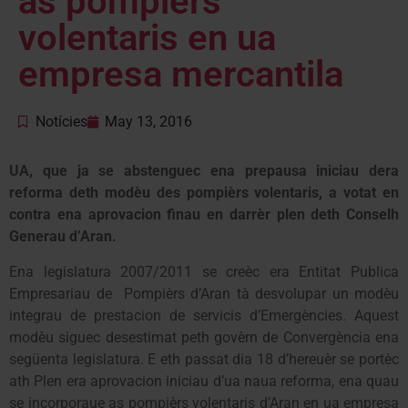
as pompièrs
volentaris en ua
empresa mercantila
Notícies
May 13, 2016
UA, que ja se abstenguec ena prepausa iniciau dera
reforma deth modèu des pompièrs volentaris, a votat en
contra ena aprovacion finau en darrèr plen deth Conselh
Generau d’Aran.
Ena legislatura 2007/2011 se creèc era Entitat Publica
Empresariau de Pompièrs d’Aran tà desvolupar un modèu
integrau de prestacion de servicis d’Emergències. Aquest
modèu siguec desestimat peth govèrn de Convergència ena
següenta legislatura. E eth passat dia 18 d’hereuèr se portèc
ath Plen era aprovacion iniciau d’ua naua reforma, ena quau
se incorporaue as pompièrs volentaris d’Aran en ua empresa