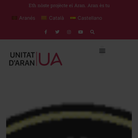
Eth nòste projècte ei Aran. Aran ès tu
Aranés
Català
Castellano