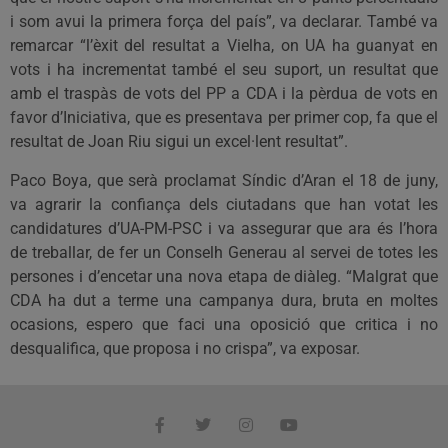
i som avui la primera força del país”, va declarar. També va
remarcar “l’èxit del resultat a Vielha, on UA ha guanyat en
vots i ha incrementat també el seu suport, un resultat que
amb el traspàs de vots del PP a CDA i la pèrdua de vots en
favor d’Iniciativa, que es presentava per primer cop, fa que el
resultat de Joan Riu sigui un excel·lent resultat”.
Paco Boya, que serà proclamat Síndic d’Aran el 18 de juny,
va agrarir la confiança dels ciutadans que han votat les
candidatures d’UA-PM-PSC i va assegurar que ara és l’hora
de treballar, de fer un Conselh Generau al servei de totes les
persones i d’encetar una nova etapa de diàleg. “Malgrat que
CDA ha dut a terme una campanya dura, bruta en moltes
ocasions, espero que faci una oposició que critica i no
desqualifica, que proposa i no crispa”, va exposar.