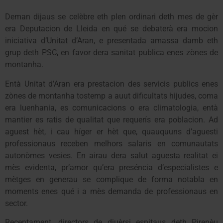
Deman dijaus se celèbre eth plen ordinari deth mes de gèr
era Deputacion de Lleida en qué se debaterà era mocion
iniciativa d’Unitat d’Aran, e presentada amassa damb eth
grup deth PSC, en favor dera sanitat publica enes zònes de
montanha.
Entà Unitat d’Aran era prestacion des servicis publics enes
zònes de montanha tostemp a auut dificultats hijudes, coma
era luenhania, es comunicacions o era climatologia, entà
mantier es ratis de qualitat que requerís era poblacion. Ad
aguest hèt, i cau híger er hèt que, quauquuns d’aguesti
professionaus receben melhors salaris en comunautats
autonòmes vesies. En airau dera salut aguesta realitat ei
mès evidenta, pr’amor qu’era preséncia d’especialistes e
mètges en generau se complique de forma notabla en
moments enes qué i a mès demanda de professionaus en
sector.
Recentament, directors de diuèrsi espitaus deth Pirenèu