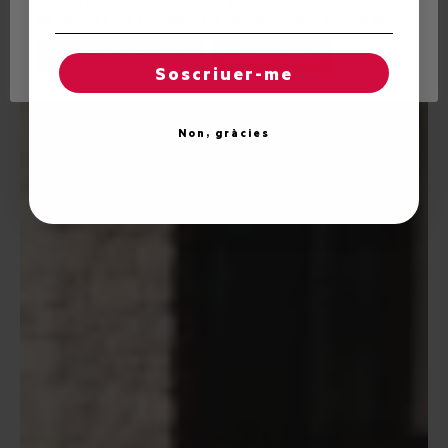
TOTES es "cookies". Totun, pòt visitar "Configuracion
de cookies" tà concedir un consentiment controlat.
Reglatges de "cookies"
Acceptar totes
Soscriuer-me
Non, gràcies