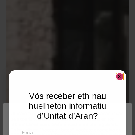
Vòs recéber eth nau
huelheton informatiu
Utilisam "cookies" en nòste lòc web tà balhar ar usuari
d’Unitat d’Aran?
ua experiéncia personalizada e optimizada, en tot
rebrembar es sues preferéncies e visites regulares.
Email
En hèr clic en "Acceptar totes", accèpte er emplec de