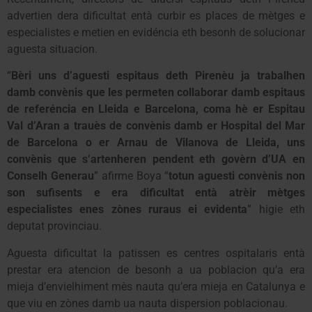
advertien dera dificultat entà curbir es places de mètges e
especialistes e metien en evidéncia eth besonh de solucionar
aguesta situacion.
“
Bèri uns d’aguesti espitaus deth Pirenèu ja trabalhen
damb convènis que les permeten collaborar damb espitaus
de referéncia en Lleida e Barcelona, coma hè er Espitau
Val d’Aran a trauès de convènis damb er Hospital del Mar
de Barcelona o er Arnau de Vilanova de Lleida, uns
convènis que s’artenheren pendent eth govèrn d’UA en
Conselh Generau
” afirme Boya “
totun aguesti convènis non
son sufisents e era dificultat entà atrèir mètges
especialistes enes zònes ruraus ei evidenta
” higie eth
deputat provinciau.
Aguesta dificultat la patissen es centres ospitalaris entà
prestar era atencion de besonh a ua poblacion qu’a era
mieja d’envielhiment mès nauta qu’era mieja en Catalunya e
que viu en zònes damb ua nauta dispersion poblacionau.