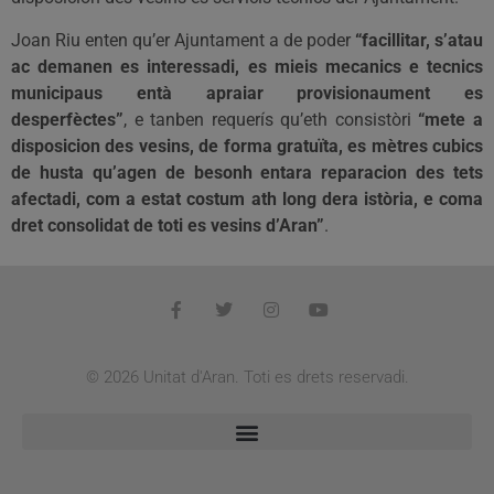
Joan Riu enten qu’er Ajuntament a de poder
“facillitar, s’atau
ac demanen es interessadi, es mieis mecanics e tecnics
municipaus entà apraiar provisionaument es
desperfèctes”
, e tanben requerís qu’eth consistòri
“mete a
disposicion des vesins, de forma gratuïta, es mètres cubics
de husta qu’agen de besonh entara reparacion des tets
afectadi, com a estat costum ath long dera istòria, e coma
dret consolidat de toti es vesins d’Aran”
.
© 2026 Unitat d'Aran. Toti es drets reservadi.