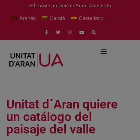
Eth nòste projècte ei Aran. Aran ès tu
Aranés
Català
Castellano
Unitat d´Aran quiere
un catálogo del
paisaje del valle