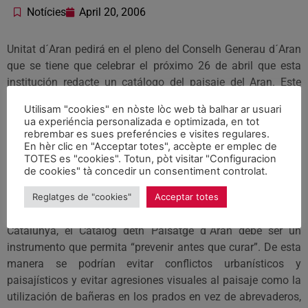
Notícies
April 20, 2006
Unitat d´Aran pedirá en el pleno del Conselh Generau d´Aran
que se tiene que celebrar el próximo 26 de abril que esta
institución redacte un catálogo del paisaje del Aran. Este
catálogo debe ser el documento de carácter descriptivo y
Utilisam "cookies" en nòste lòc web tà balhar ar usuari
prospectivo que determine la tipología de los diversos
ua experiéncia personalizada e optimizada, en tot
paisajes del Aran, que identifique sus valores y su estado de
rebrembar es sues preferéncies e visites regulares.
En hèr clic en "Acceptar totes", accèpte er emplec de
conservación, que proponga unos objetivos de calidad a
TOTES es "cookies". Totun, pòt visitar "Configuracion
cumplir, y que vele por la coherencia y continuidad de las
de cookies" tà concedir un consentiment controlat.
diversas unidades del paisaje .
Según explicó a LA MAÑANA Paco Boya, portavoz en el
Reglatges de "cookies"
Acceptar totes
Conselh Generau d´Aran y diputado al Parlament de
Catalunya, el Catalòg deth Paisatge d´Aran debe ser un
instrumento que permita “prevenir antes que curar”. De esta
manera se podrían evitar conflictos urbanísticos y
paisajísticos y evitar agresiones visuales al paisaje como la
utilización de bañeras en los prados en vez de abrevaderos,