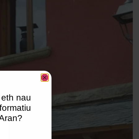
 eth nau
formatiu
’Aran?