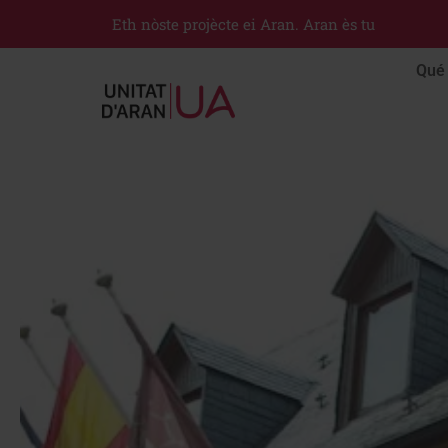
Eth nòste projècte ei Aran. Aran ès tu
Qué 