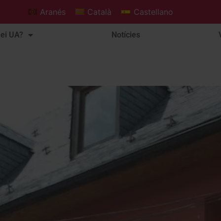
Aranés
Català
Castellano
ei UA?
Notícies