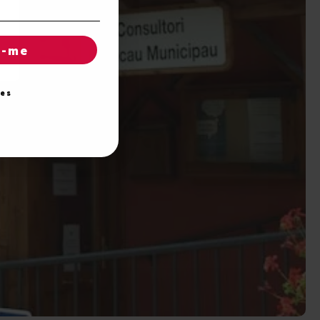
r-me
ies