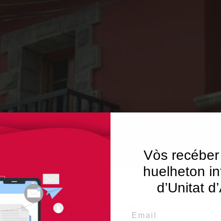
Vòs recéber
huelheton in
d’Unitat d
Utilisam "cookies" en nòste lòc web tà balhar ar usuari ua
experiéncia personalizada e optimizada, en tot rebrembar
es sues preferéncies e visites regulares. En hèr clic en
Email
"Acceptar totes", accèpte er emplec de TOTES es