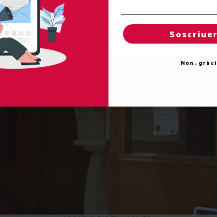
"cookies". Totun, pòt visitar "Configuracion de cookies" tà
concedir un consentiment controlat.
Reglatges de "cookies"
Acceptar totes
Soscriue
Non, gràc