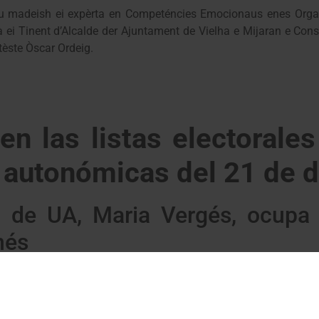
au madeish ei expèrta en Competéncies Emocionaus enes Organ
ei Tinent d’Alcalde der Ajuntament de Vielha e Mijaran e Conse
tèste Òscar Ordeig.
 en las listas electorale
s autonómicas del 21 de 
ón de UA, Maria Vergés, ocupa
nés
nte del partido en las listas del PSC por Lleida para las 