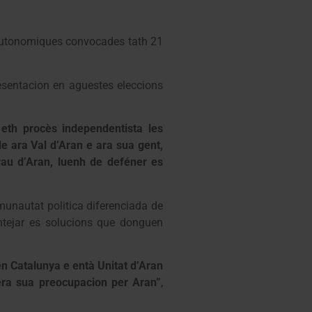
s autonomiques convocades tath 21
esentacion en aguestes eleccions
eth procès independentista les
 ara Val d’Aran e ara sua gent,
au d’Aran, luenh de deféner es
munautat politica diferenciada de
tejar es solucions que donguen
n Catalunya e entà Unitat d’Aran
era sua preocupacion per Aran”
,