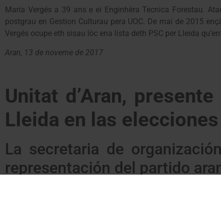
Maria Vergés a 39 ans e ei Enginhèra Tecnica Forestau. At
postgrau en Gestion Culturau pera UOC. De mai de 2015 ençà 
Vergés ocupe eth sisau lòc ena lista deth PSC per Lleida qu’en
Aran, 13 de noveme de 2017
Unitat d’Aran, presente
Lleida en las eleccione
La secretaria de organizaci
representación del partido ara
Unitat d’Aran ha designado a Maria Vergés como representa
convocadas para el 21 de diciembre.