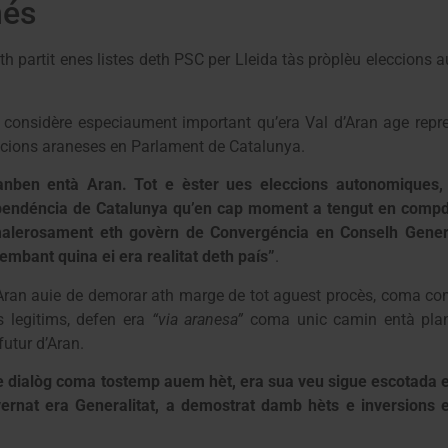
nés
th partit enes listes deth PSC per Lleida tàs pròplèu eleccion
an considère especiaument important qu’era Val d’Aran age repr
acions araneses en Parlament de Catalunya.
nben entà Aran. Tot e èster ues eleccions autonomiques, 
pendéncia de Catalunya qu’en cap moment a tengut en compde
alerosament eth govèrn de Convergéncia en Conselh Gener
embant quina ei era realitat deth país”
.
d’Aran auie de demorar ath marge de tot aguest procès, coma co
s legitims, defen era
“via aranesa”
coma unic camin entà plan
futur d’Aran.
e dialòg coma tostemp auem hèt, era sua veu sigue escotada e
vernat era Generalitat, a demostrat damb hèts e inversions 