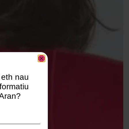
 eth nau
formatiu
’Aran?