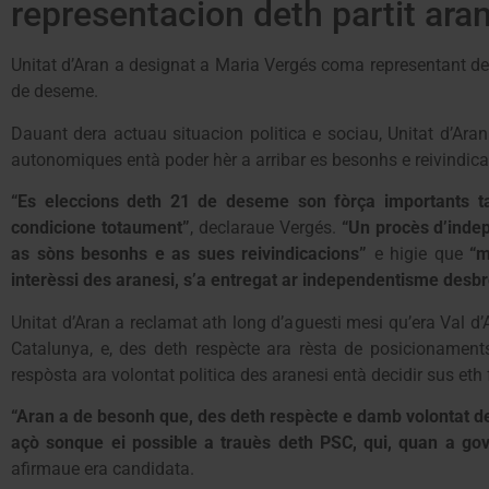
representacion deth partit ara
Unitat d’Aran a designat a Maria Vergés coma representant de
de deseme.
Dauant dera actuau situacion politica e sociau, Unitat d’Ar
autonomiques entà poder hèr a arribar es besonhs e reivindic
“Es eleccions deth 21 de deseme son fòrça importants ta
condicione totaument”
, declaraue Vergés.
“Un procès d’inde
as sòns besonhs e as sues reivindicacions”
e higie que
“m
interèssi des aranesi, s’a entregat ar independentisme desbr
Unitat d’Aran a reclamat ath long d’aguesti mesi qu’era Val 
Catalunya, e, des deth respècte ara rèsta de posicionament
respòsta ara volontat politica des aranesi entà decidir sus eth 
“Aran a de besonh que, des deth respècte e damb volontat d
açò sonque ei possible a trauès deth PSC, qui, quan a go
afirmaue era candidata.