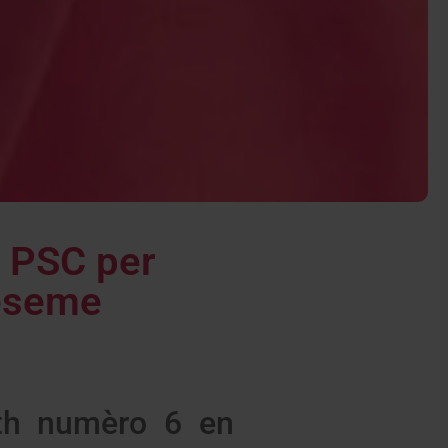
h PSC per
deseme
eth numèro 6 en