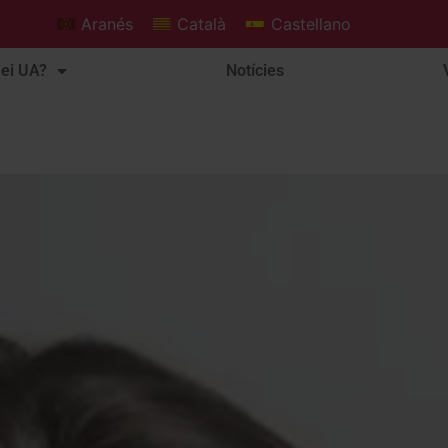
Aranés
Català
Castellano
ei UA?
Notícies