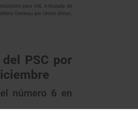
izacions pera UdL e titulada de
lhèra Generau per Unitat d’Aran.
s del PSC por
diciembre
 el número 6 en
próximas elecciones autonómicas