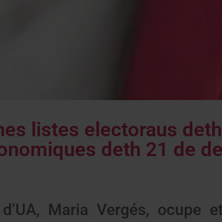
nes listes electoraus det
utonomiques deth 21 de 
on d’UA, Maria Vergés, ocupe 