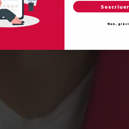
Reglatges de "cookies"
Acceptar totes
Soscriue
Non, gràc