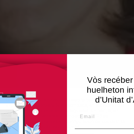
Vòs recéber
huelheton in
d’Unitat d
Utilisam "cookies" en nòste lòc web tà balhar ar usuari ua
experiéncia personalizada e optimizada, en tot rebrembar
es sues preferéncies e visites regulares. En hèr clic en
Email
"Acceptar totes", accèpte er emplec de TOTES es
"cookies". Totun, pòt visitar "Configuracion de cookies" tà
concedir un consentiment controlat.