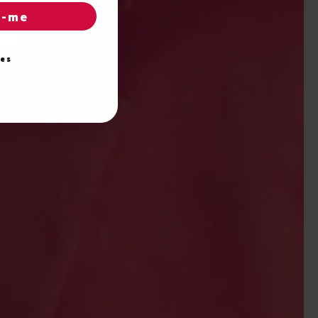
r-me
ies