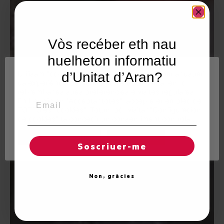
Vòs recéber eth nau
huelheton informatiu
Utilisam "cookies" en nòste lòc web tà balhar ar usuari
d’Unitat d’Aran?
ua experiéncia personalizada e optimizada, en tot
rebrembar es sues preferéncies e visites regulares.
Email
En hèr clic en "Acceptar totes", accèpte er emplec de
TOTES es "cookies". Totun, pòt visitar "Configuracion
de cookies" tà concedir un consentiment controlat.
Reglatges de "cookies"
Acceptar totes
Soscriuer-me
Non, gràcies