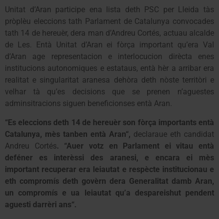
Unitat d’Aran participe ena lista deth PSC per Lleida tàs
pròplèu eleccions tath Parlament de Catalunya convocades
tath 14 de hereuèr, dera man d’Andreu Cortés, actuau alcalde
de Les. Entà Unitat d’Aran ei fòrça important qu’era Val
d’Aran age representacion e interlocucion dirècta enes
institucions autonomiques e estataus, entà hèr a arribar era
realitat e singularitat aranesa dehòra deth nòste territòri e
velhar tà qu’es decisions que se prenen n’aguestes
adminsitracions siguen beneficionses entà Aran.
“Es eleccions deth 14 de hereuèr son fòrça importants entà
Catalunya, mès tanben entà Aran“,
declaraue eth candidat
Andreu Cortés
. “Auer votz en Parlament ei vitau entà
deféner es interèssi des aranesi, e encara ei mès
important recuperar era leiautat e respècte institucionau e
eth compromís deth govèrn dera Generalitat damb Aran,
un compromís e ua leiautat qu’a despareishut pendent
aguesti darrèri ans“.