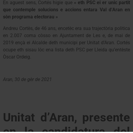
En aguest sens, Cortés higie que
« eth PSC ei er unic partit
que contemple solucions e accions entara Val d’Aran en
sòn programa electorau »
Andreu Cortès, de 46 ans, encetèc era sua trajectòria politica
en 2.007 coma còsso en Ajuntament de Les e, de mai de
2019 ençà ei Alcalde deth municipi per Unitat d’Aran. Cortés
ocupe eth sisau lòc ena lista deth PSC per Lleida qu’entèste
Òscar Ordeig.
Aran, 30 de gèr de 2021
Unitat d’Aran, presente
en la candidatura del