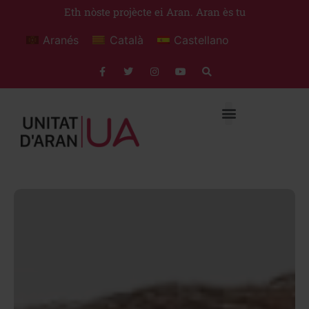
Eth nòste projècte ei Aran. Aran ès tu
Aranés
Català
Castellano