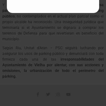
Y es que según Joan Riu,
la adquisición privada de esa
parcela pondría en grave riesgo los usos de párking
público
, no contemplados en el actual plan parcial como el
propio alcalde ha reconocido. Una inseguridad jurídica que
terminaría si el Ayuntamiento se dignara a comprar los
terrenos de Defensa para que revertieran en beneficio del
municipio.
Según Riu, Unitat d’Aran – PSC seguirá luchando por
asegurar los usos de párking público y denunciará con toda
firmeza cada una de las
irresponsabilidades del
Ayuntamiento de Vielha por alentar, con sus acciones y
omisiones, la urbanización de todo el perímetro del
párking.