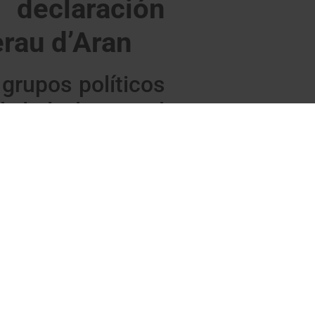
 declaración
erau d’Aran
grupos políticos
l dada la actual
cional de todos los conselhèrs a
e la Constitución Española. Unitat
eñalado que los representantes de
es son herederas de una tradición
no e instituciones
”.
rupos políticos que conforman el
Comisión Territorial del Congreso