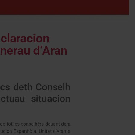
eclaracion
enerau d’Aran
tics deth Conselh
ctuau situacion
de toti es conselhèrs deuant dera
tucion Espanhòla. Unitat d’Aran a