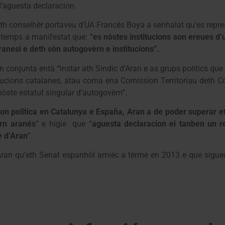
d’aguesta declaracion.
eth conselhèr portaveu d’UA Francés Boya a senhalat qu’es repr
h temps a manifestat que:
“es nòstes institucions son ereues d’u
ranesi e deth sòn autogovèrn e institucions”.
on conjunta entà
“
instar ath Sindic d’Aran e as grups politics q
tucions catalanes, atau coma ena Comission Territoriau deth C
òste estatut singular d’autogovèrn”.
ion politica en Catalunya e España, Aran a de poder superar e
rn aranés
” e higie que “
aguesta declaracion ei tanben un r
e d’Aran
”.
an qu’eth Senat espanhòl amièc a tèrme en 2013 e que siguec 