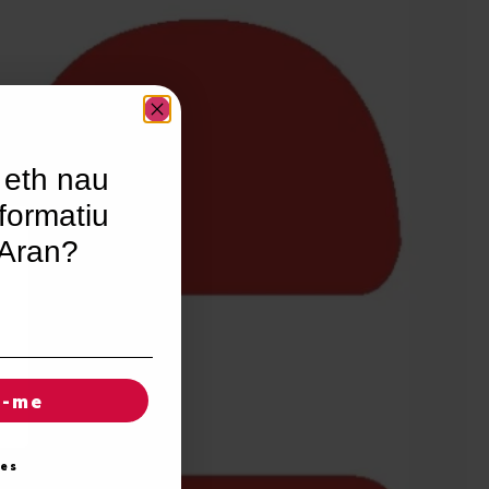
 eth nau
formatiu
’Aran?
r-me
ies