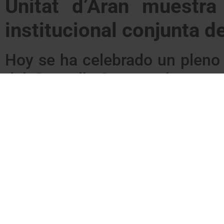
Unitat d’Aran muestra
institucional conjunta d
Hoy se ha celebrado un pleno 
del Conselh Generau han apro
situación política
Esta mañana se ha llevado a cabo un pleno extraordinario de
raíz de la situación política creada por la proclamación de la
d’Aran ha participado y se ha implicado de forma muy activa e
Haciendo un repaso de los momentos trascendentales en la his
la máxima institución aranesa tenían que cumplir con un deber
política que, a lo largo de los siglos, se ha caracterizado po
Desde Unitat d’Aran se ha añadido una enmienda al texto de 
Pleno del Conselh Generau d’Aran a llevar a cabo todas aquell