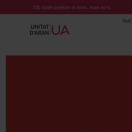
Eth nòste projècte ei Aran. Aran ès tu
Qué 