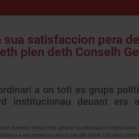
a sua satisfaccion pera d
deth plen deth Conselh G
ordinari a on toti es grups poli
d institucionau deuant era a
nselh Generau d’Aran entà aprovar ua declaracion institucionau 
talana e era posteriora aplicacion der article 155 dera Consti