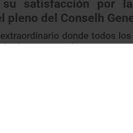
 su satisfacción por la
el pleno del Conselh Gen
extraordinario donde todos los 
bado un acuerdo instituciona
l Conselh Generau d’Aran para aprobar una declaración institu
 República Catalana y la posterior aplicación del artículo 155 d
n la redacción de esta declaración.
toria de Arán, el consejero portaveu de UA, Francés Boya ha s
 histórico. A la vez ha manifestado que: “
nuestras institucion
r la defensa de los intereses de los araneses y de su autogobier
declaración conjunta para “instar al Sindic de Aran y a los g
as gestiones tanto con las Instituciones catalanas, como en la 