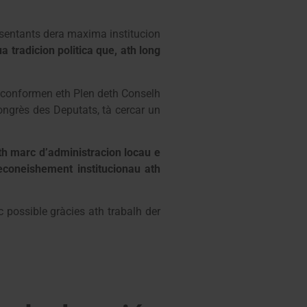
esentants dera maxima institucion
a tradicion politica que, ath long
ue conformen eth Plen deth Conselh
ongrès des Deputats, tà cercar un
th marc d’administracion locau e
econeishement institucionau ath
possible gràcies ath trabalh der