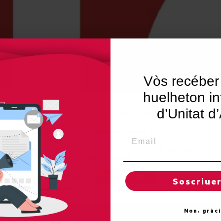
Vòs recéber
huelheton in
d’Unitat d
Utilisam "cookies" en nòste lòc web tà balhar ar usuari ua
experiéncia personalizada e optimizada, en tot rebrembar
es sues preferéncies e visites regulares. En hèr clic en
Email
"Acceptar totes", accèpte er emplec de TOTES es
"cookies". Totun, pòt visitar "Configuracion de cookies" tà
concedir un consentiment controlat.
Reglatges de "cookies"
Acceptar totes
Soscriue
Non, gràc