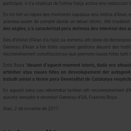
participat e s’a implicat de forma fòrça activa ena redaccion 
En tot hèr un repàs des moments capdaus ena istòria d’Aran, 
aranesa auien de complir damb un déuer istoric. Ath madeis
des sègles, s’a caracterizat pera defensa des interèssi des a
Des d’Unitat d’Aran s’a hijut ua esmena ath tèxte de declaraci
Generau d’Aran a hèr totes aqueres gestions deuant des Insti
reconeishement constitucionau que permete naues hites tath n
Entà Boya “
deuant d’aguest moment istoric, dada era situac
arténher atau naues hites en desvolupament der autogovè
trabalh amiat a tèrme pera Generalitat de Catalunya respèct
En aguest sens cau rebrembar tanben eth reconeishement d’Ar
alavetz senador e secretari Generau d’UA, Francés Boya.
Aran, 2 de noveme de 2017