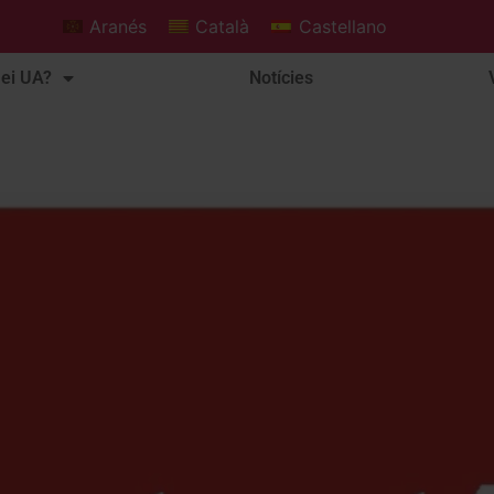
Aranés
Català
Castellano
ei UA?
Notícies