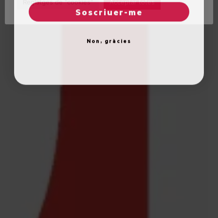
Reglatges de "cookies"
Acceptar totes
Soscriuer-me
Non, gràcies