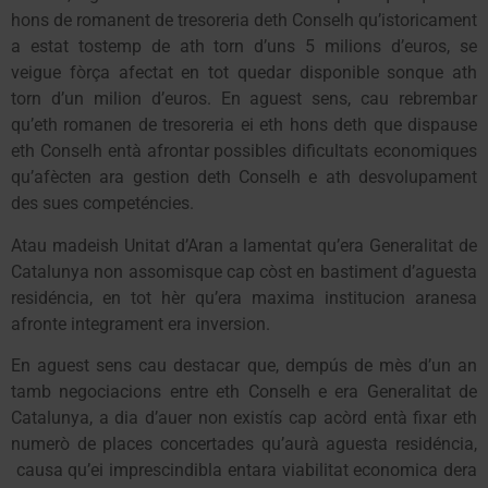
hons de romanent de tresoreria deth Conselh qu’istoricament
a estat tostemp de ath torn d’uns 5 milions d’euros, se
veigue fòrça afectat en tot quedar disponible sonque ath
torn d’un milion d’euros. En aguest sens, cau rebrembar
qu’eth romanen de tresoreria ei eth hons deth que dispause
eth Conselh entà afrontar possibles dificultats economiques
qu’afècten ara gestion deth Conselh e ath desvolupament
des sues competéncies.
Atau madeish Unitat d’Aran a lamentat qu’era Generalitat de
Catalunya non assomisque cap còst en bastiment d’aguesta
residéncia, en tot hèr qu’era maxima institucion aranesa
afronte integrament era inversion.
En aguest sens cau destacar que, dempús de mès d’un an
tamb negociacions entre eth Conselh e era Generalitat de
Catalunya, a dia d’auer non existís cap acòrd entà fixar eth
numerò de places concertades qu’aurà aguesta residéncia,
causa qu’ei imprescindibla entara viabilitat economica dera