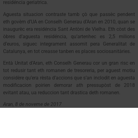
residéncia geriatrica.
Aguesta situacion contraste tamb çò que passèc pendent
eth govèrn d’UA en Conselh Generau d’Aran en 2010, quan se
inaugurèc era residéncia Sant Antòni de Vielha. Eth còst des
òbres d’aguesta residéncia, qu’artenhec es 2,5 milions
d’euros, siguec integrament assomit pera Generalitat de
Catalunya, en tot creasse tanben es places sociosanitàries.
Entà Unitat d’Aran, eth Conselh Generau cor un gran risc en
tot redusir tant eth romanen de tresoreria, per aguest motiu
considère qu’era rèsta d’accions que s’an inclodit en aguesta
modificacion poirien demorar ath pressupòst de 2018
evitant atau, ua reduccion tant drastica deth romanen.
Aran, 8 de noveme de 2017
Unitat d’Aran lamenta la nula implicación de la Generalitat
de Catalunya en la construcción de la nueva residencia de