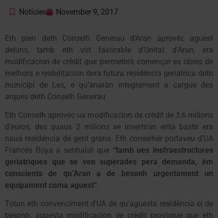
Notícies
November 9, 2017
Eth plen deth Conselh Generau d’Aran aprovèc aguest
deluns, tamb eth vòt favorable d’Unitat d’Aran, era
modificacion de crèdit que permeterà començar es òbres de
melhora e reabilitacion dera futura residéncia geriatrica deth
municipi de Les, e qu’anaràn integrament a cargue des
arques deth Conselh Generau
Eth Conselh aprovèc ua modificacion de crèdit de 3,6 milions
d’euros, des quaus 2 milions se invertiràn entà bastir era
naua residéncia de gent grana. Eth conselhèr portaveu d’UA
Francés Boya a senhalat que
“tamb ues insfraestructures
geriatriques que se ven superades pera demanda, èm
conscients de qu’Aran a de besonh urgentament un
equipament coma aguest”
.
Totun eth convenciment d’UA de qu’aguesta residéncia ei de
besonh, aguesta modificacion de crèdit provòque que eth