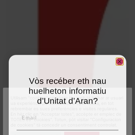
Vòs recéber eth nau
huelheton informatiu
Utilisam "cookies" en nòste lòc web tà balhar ar usuari
d’Unitat d’Aran?
ua experiéncia personalizada e optimizada, en tot
rebrembar es sues preferéncies e visites regulares.
Email
En hèr clic en "Acceptar totes", accèpte er emplec de
TOTES es "cookies". Totun, pòt visitar "Configuracion
de cookies" tà concedir un consentiment controlat.