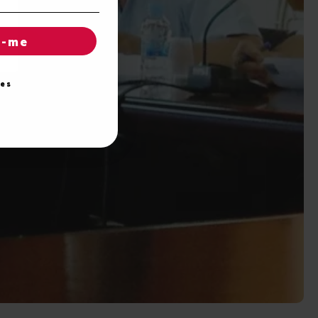
r-me
ies