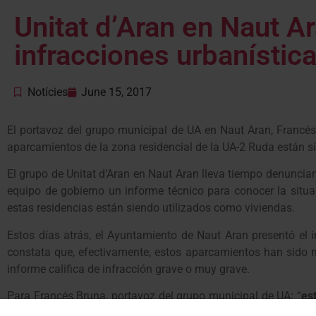
Unitat d’Aran en Naut A
infracciones urbanístic
Notícies
June 15, 2017
El portavoz del grupo municipal de UA en Naut Aran, Francé
aparcamientos de la zona residencial de la UA-2 Ruda están s
El grupo de Unitat d’Aran en Naut Aran lleva tiempo denuncian
equipo de gobierno un informe técnico para conocer la situa
estas residencias están siendo utilizados como viviendas.
Estos días atrás, el Ayuntamiento de Naut Aran presentó el in
constata que, efectivamente, estos aparcamientos han sido m
informe califica de infracción grave o muy grave.
Para Francés Bruna, portavoz del grupo municipal de UA: “
es
cumplimiento de la normativa
” y añadía que “
para nuestro gr