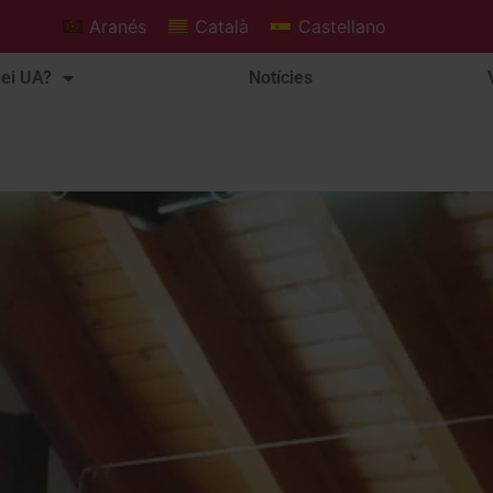
Aranés
Català
Castellano
ei UA?
Notícies