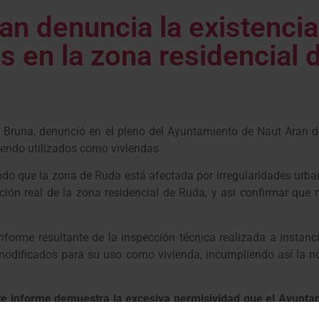
ran denuncia la existenci
as en la zona residencial
s Bruna, denunció en el pleno del Ayuntamiento de Naut Aran
iendo utilizados como viviendas
do que la zona de Ruda está afectada por irregularidades urbaní
ción real de la zona residencial de Ruda, y así confirmar qu
forme resultante de la inspección técnica realizada a instanci
odificados para su uso como vivienda, incumpliendo así la nor
te informe demuestra la excesiva permisividad que el Ayuntam
upo éste ha sido siempre un tema prioritario ya que, estas a