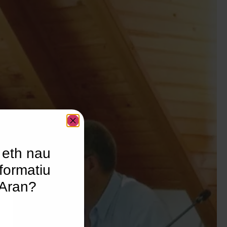
 eth nau
formatiu
’Aran?