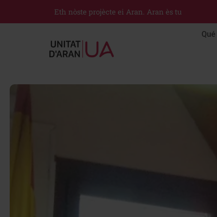
Eth nòste projècte ei Aran. Aran ès tu
Qué 