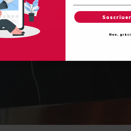
concedir un consentiment controlat.
Reglatges de "cookies"
Acceptar totes
Soscriue
Non, gràc