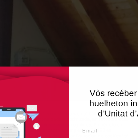
Vòs recéber
huelheton in
d’Unitat d
Utilisam "cookies" en nòste lòc web tà balhar ar usuari ua
experiéncia personalizada e optimizada, en tot rebrembar
es sues preferéncies e visites regulares. En hèr clic en
Email
"Acceptar totes", accèpte er emplec de TOTES es
"cookies". Totun, pòt visitar "Configuracion de cookies" tà