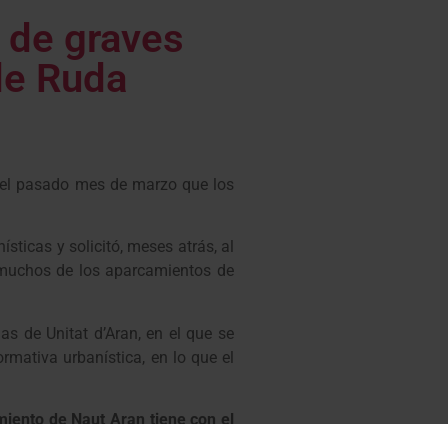
a de graves
 de Ruda
 del pasado mes de marzo que los
sticas y solicitó, meses atrás, al
e muchos de los aparcamientos de
as de Unitat d’Aran, en el que se
mativa urbanística, en lo que el
iento de Naut Aran tiene con el
daptaciones de viviendas, además