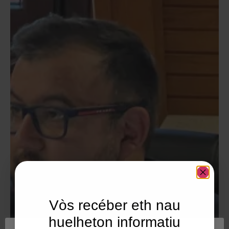
Vòs recéber eth nau
huelheton informatiu