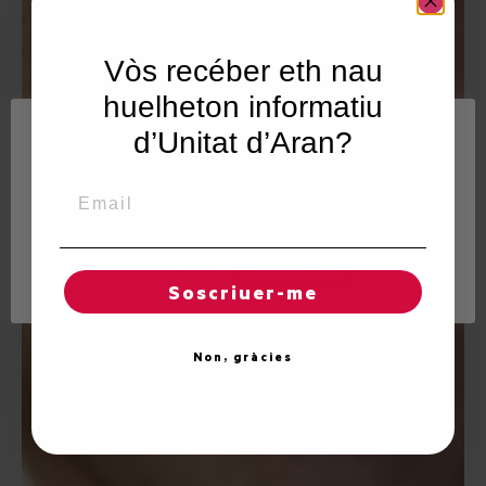
Vòs recéber eth nau
huelheton informatiu
Utilisam "cookies" en nòste lòc web tà balhar ar usuari
d’Unitat d’Aran?
ua experiéncia personalizada e optimizada, en tot
rebrembar es sues preferéncies e visites regulares.
Email
En hèr clic en "Acceptar totes", accèpte er emplec de
TOTES es "cookies". Totun, pòt visitar "Configuracion
de cookies" tà concedir un consentiment controlat.
Reglatges de "cookies"
Acceptar totes
Soscriuer-me
Non, gràcies