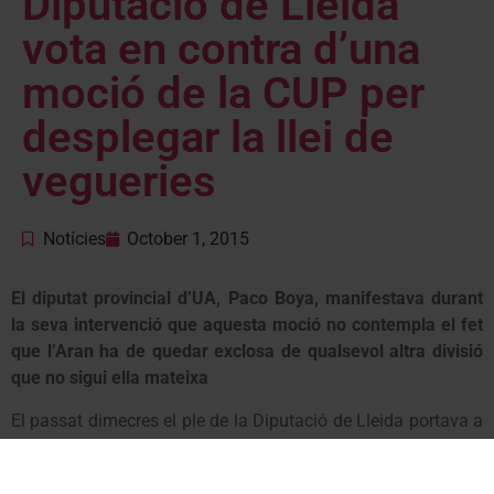
Diputació de Lleida
vota en contra d’una
moció de la CUP per
desplegar la llei de
vegueries
Notícies
October 1, 2015
El diputat provincial d’UA, Paco Boya, manifestava durant
la seva intervenció que aquesta moció no contempla el fet
que l’Aran ha de quedar exclosa de qualsevol altra divisió
que no sigui ella mateixa
El passat dimecres el ple de la Diputació de Lleida portava a
votació una moció presentada per la CUP en la què “insta el
Parlament de Catalunya i el govern de l’Estat espanyol a