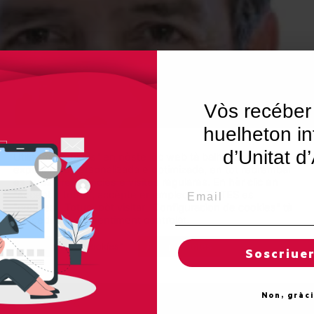
Vòs recéber
huelheton in
d’Unitat d
Utilisam "cookies" en nòste lòc web tà balhar ar usuari ua
experiéncia personalizada e optimizada, en tot rebrembar
es sues preferéncies e visites regulares. En hèr clic en
Email
"Acceptar totes", accèpte er emplec de TOTES es
"cookies". Totun, pòt visitar "Configuracion de cookies" tà
concedir un consentiment controlat.
Reglatges de "cookies"
Acceptar totes
Soscriue
Non, gràc