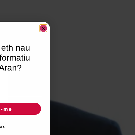
 eth nau
formatiu
’Aran?
r-me
ies