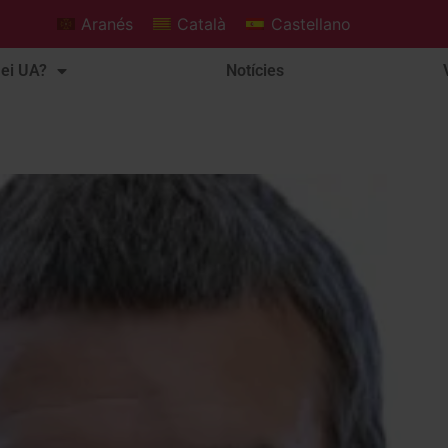
Aranés
Català
Castellano
ei UA?
Notícies