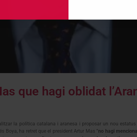
as que hagi oblidat l’Ara
itzar la política catalana i aranesa i proposar un nou estatus 
és Boya, ha retret que el president Artur Mas “
no hagi mencionat