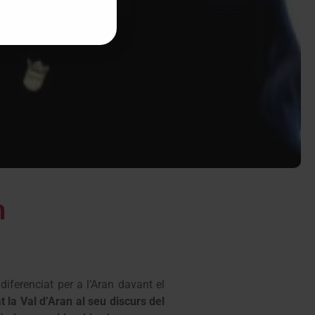
n
diferenciat per a l’Aran davant el
 la Val d’Aran al seu discurs del