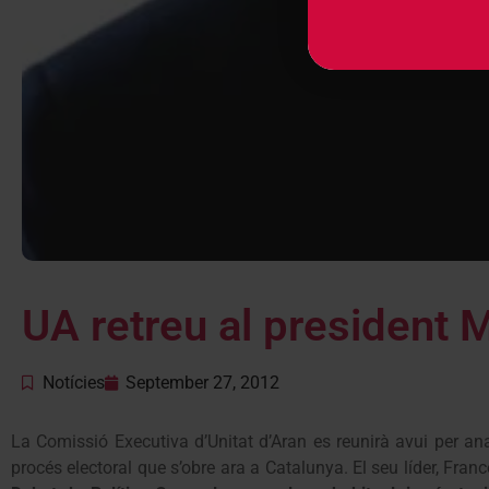
UA retreu al president M
Notícies
September 27, 2012
La Comissió Executiva d’Unitat d’Aran es reunirà avui per anal
procés electoral que s’obre ara a Catalunya. El seu líder, Franc