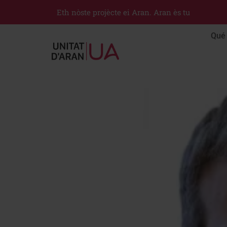
Eth nòste projècte ei Aran. Aran ès tu
Qué 