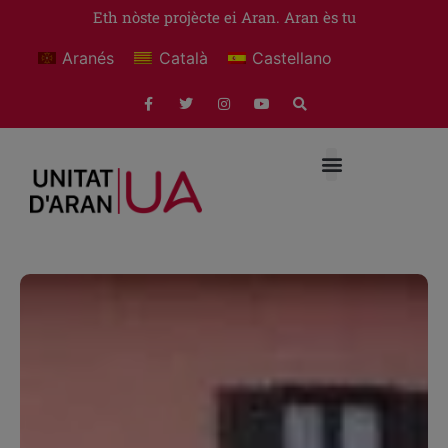
Eth nòste projècte ei Aran. Aran ès tu
Aranés
Català
Castellano