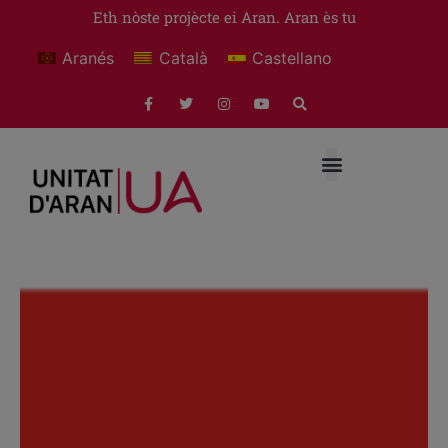
Eth nòste projècte ei Aran. Aran ès tu
Aranés
Català
Castellano