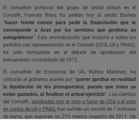
El conselhèr portavoz del grupo de Unitat d’Aran en el
Conselh, Francés Boya, ha pedido hoy al síndic Barrera
“
hacer frente común para pedir la financiación que le
corresponde a Aran por los servicios que gestiona su
autogobierno
”. Esta reivindicación, que incluiría a todos los
partidos con representación en el Conselh (CDA, UA y PRAG),
ha sido formulada en el debate de aprobación del
presupuesto consolidado de 2012.
El conselhèr de Economía de UA, Rufino Martínez, ha
criticado al gobierno aranés por “
querer aprobar en realidad
la liquidación de los presupuestos, puesto que éstos ya
están gastados, al finalizar el actual ejercicio
”. Las cuentas
del Conselh,
aprobadas con el voto a favor de CDA y el voto
en contra de UA y PRAG
, han sufrido un recorte de 7 millones
de euros, que suponen un 21% menos respecto de 2011. UA
ha lamentado que partidas clave para la Val d’Aran como la
sanidad (-11,4%) y el turismo (-50%) hayan sufrido un
recorte tan severo.