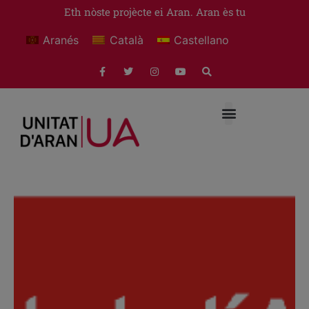
Eth nòste projècte ei Aran. Aran ès tu
Aranés
Català
Castellano