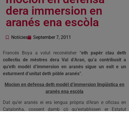
dera immersion en
aranés ena escòla
Notícies
September 7, 2011
Francés Boya a volut reconéisher “
eth papèr clau deth
collectiu de mèstres dera Val d’Aran, qu’a contribusit a
qu’eth modèl d’immersion en aranés sigue un exit e un
esturment d’unitat deth pòble aranés
”.
Mocion en defensa deth modèl d’immersion lingüistica en
aranés ena escòla
Dat qu’er aranés ei era lengua pròpria d’Aran e oficiau en
Catalonha, cossent damb çò qu’establissen er Estatut
d’Autonomia de 2006 e es leis de normalizacion lingüistica.
Dat qu’era immersion lingüistica ena escòla aranesa a