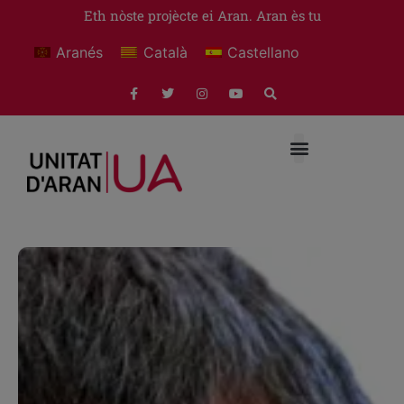
Eth nòste projècte ei Aran. Aran ès tu
Aranés
Català
Castellano