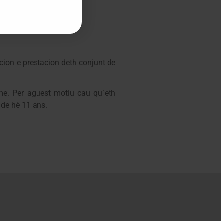
cion e prestacion deth conjunt de
sme. Per aguest motiu cau qu´eth
 de hè 11 ans.