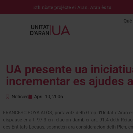
Eth nòste projècte ei Aran. Aran ès tu
Qué 
UA presente ua iniciati
incrementar es ajudes a
Notícies
April 10, 2006
FRANCESC BOYA ALÓS, portavotz deth Grop d’Unitat d’Aran e
dispause er art. 97.3 en relacion damb er art. 91.4 deth Re
des Entitats Locaus, sosmeten ara consideracion deth Plen, en