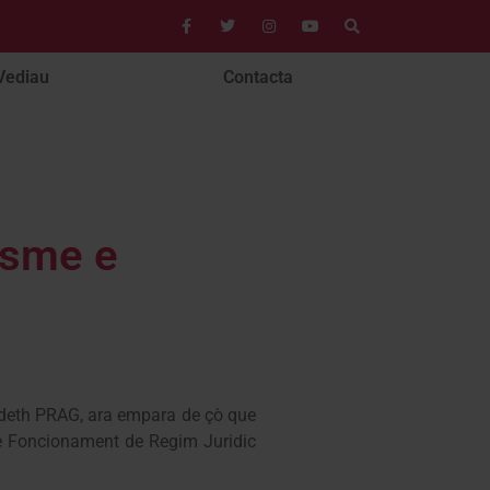
Vediau
Contacta
isme e
deth PRAG, ara empara de çò que
 e Foncionament de Regim Juridic