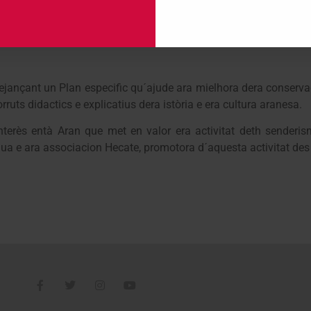
ejançant un Plan especific qu´ajude ara mielhora dera conserva
uts didactics e explicatius dera istòria e era cultura aranesa.
terès entà Aran que met en valor era activitat deth senderi
a e ara associacion Hecate, promotora d´aquesta activitat des