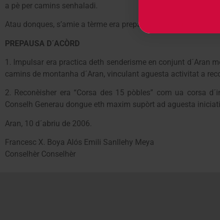
a pè per camins senhaladi.
Atau donques, s’amie a tèrme era prepausa que seguís:
PREPAUSA D´ACÒRD
1. Impulsar era practica deth senderisme en conjunt d´Aran m
camins de montanha d´Aran, vinculant aguesta activitat a recorr
2. Reconèisher era “Corsa des 15 pòbles” com ua corsa d´in
Conselh Generau dongue eth maxim supòrt ad aguesta iniciatiu
Aran, 10 d´abriu de 2006.
Francesc X. Boya Alós Emili Sanllehy Meya
Conselhèr Conselhèr