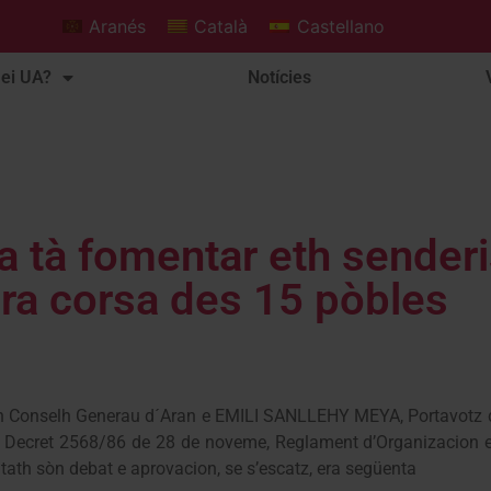
Aranés
Català
Castellano
ei UA?
Notícies
ua tà fomentar eth sender
ra corsa des 15 pòbles
n Conselh Generau d´Aran e EMILI SANLLEHY MEYA, Portavotz 
iau Decret 2568/86 de 28 de noveme, Reglament d’Organizacion
tath sòn debat e aprovacion, se s’escatz, era següenta