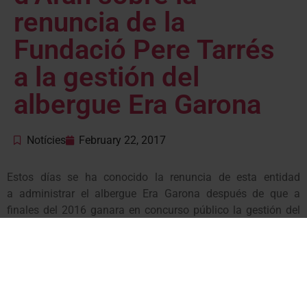
renuncia de la
Fundació Pere Tarrés
a la gestión del
albergue Era Garona
Notícies
February 22, 2017
Estos días se ha conocido la renuncia de esta entidad
a
administrar
el albergue Era Garona
después de
que a
finales del 2016 ganara
e
n
concurso
público la gestión del
centro.
Unitat d’Aran
ha preguntado por
escrito sobre motivos por
los cuales la Fundació Pere Tarrés ha decidido renunciar a la
explotación del complejo del albergue Era Garona tan
sólo
unos días después de habérsele adjudicado su gestión