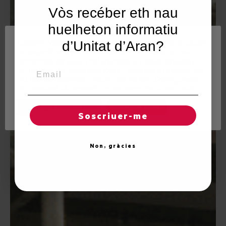
Vòs recéber eth nau
huelheton informatiu
Utilisam "cookies" en nòste lòc web tà balhar ar usuari
d’Unitat d’Aran?
ua experiéncia personalizada e optimizada, en tot
rebrembar es sues preferéncies e visites regulares.
Email
En hèr clic en "Acceptar totes", accèpte er emplec de
TOTES es "cookies". Totun, pòt visitar "Configuracion
de cookies" tà concedir un consentiment controlat.
Reglatges de "cookies"
Acceptar totes
Soscriuer-me
Non, gràcies