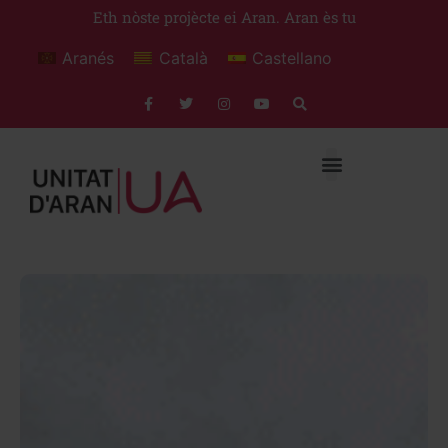
Eth nòste projècte ei Aran. Aran ès tu
Aranés
Català
Castellano