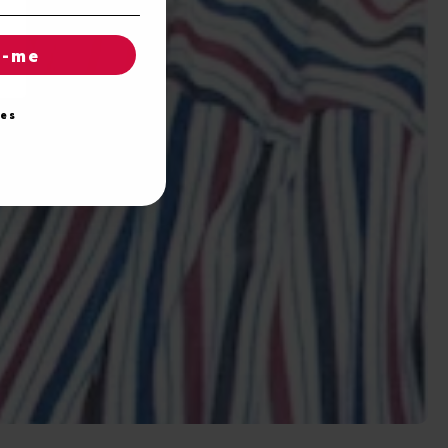
r-me
ies