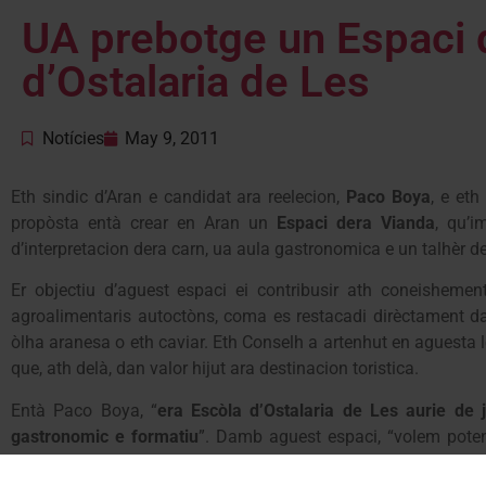
UA prebotge un Espaci d
d’Ostalaria de Les
Notícies
May 9, 2011
Eth sindic d’Aran e candidat ara reelecion,
Paco Boya
, e et
propòsta entà crear en Aran un
Espaci dera Vianda
, qu’i
d’interpretacion dera carn, ua aula gastronomica e un talhèr d
Er objectiu d’aguest espaci ei contribusir ath coneishem
agroalimentaris autoctòns, coma es restacadi dirèctament da
òlha aranesa o eth caviar. Eth Conselh a artenhut en aguesta 
que, ath delà, dan valor hijut ara destinacion toristica.
Entà Paco Boya, “
era Escòla d’Ostalaria de Les aurie de
gastronomic e formatiu
”. Damb aguest espaci, “volem pote
ramaderia, contribuir a ua vida saludabla, balhar formacion