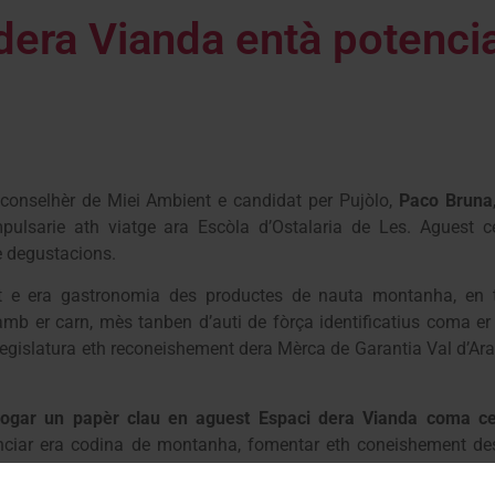
era Vianda entà potencia
h conselhèr de Miei Ambient e candidat per Pujòlo,
Paco Bruna
mpulsarie ath viatge ara Escòla d’Ostalaria de Les. Aguest
e degustacions.
ent e era gastronomia des productes de nauta montanha, en 
mb er carn, mès tanben d’auti de fòrça identificatius coma er 
legislatura eth reconeishement dera Mèrca de Garantia Val d’Ara
 jogar un papèr clau en aguest Espaci dera Vianda coma ce
nciar era codina de montanha, fomentar eth coneishement des
 atau coma experiéncies de degustacion e difóner eth procès d