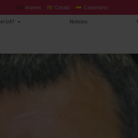
Aranés
Català
Castellano
ei UA?
Notícies