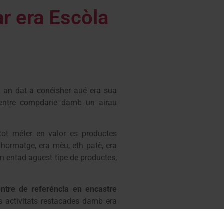
r era Escòla
, an dat a conéisher aué era sua
 centre compdarie damb un airau
tot méter en valor es productes
hormatge, era mèu, eth patè, era
n entad aguest tipe de productes,
ntre de referéncia en encastre
 activitats restacades damb era
’obtencion dera matèria prumèra,