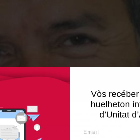
Vòs recéber
huelheton in
d’Unitat d
Utilisam "cookies" en nòste lòc web tà balhar ar usuari ua
experiéncia personalizada e optimizada, en tot rebrembar
es sues preferéncies e visites regulares. En hèr clic en
Email
"Acceptar totes", accèpte er emplec de TOTES es
"cookies". Totun, pòt visitar "Configuracion de cookies" tà