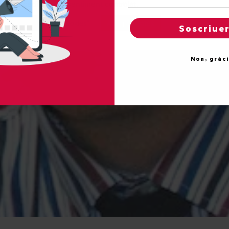
concedir un consentiment controlat.
Reglatges de "cookies"
Acceptar totes
Soscriue
Non, gràc