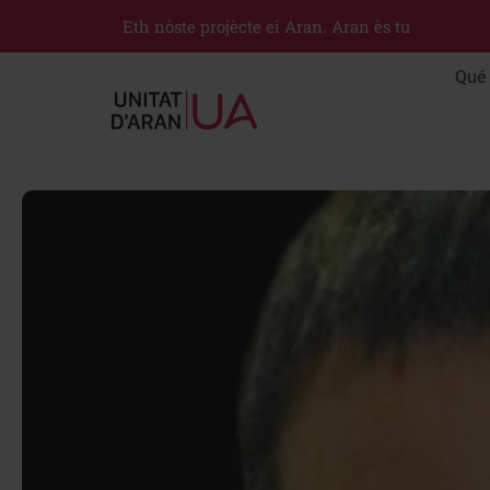
Eth nòste projècte ei Aran. Aran ès tu
Qué 