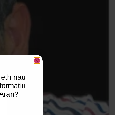
 eth nau
formatiu
’Aran?