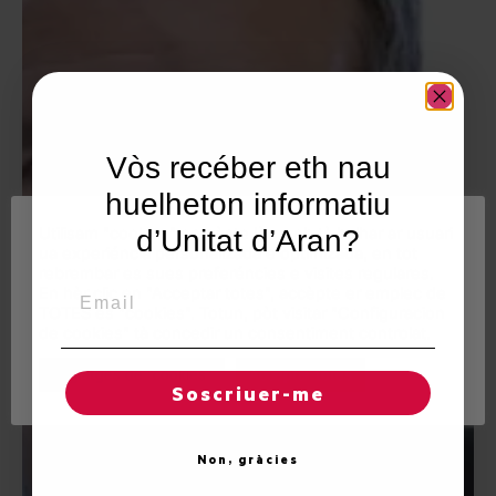
Vòs recéber eth nau
huelheton informatiu
Utilisam "cookies" en nòste lòc web tà balhar ar usuari
d’Unitat d’Aran?
ua experiéncia personalizada e optimizada, en tot
rebrembar es sues preferéncies e visites regulares.
Email
En hèr clic en "Acceptar totes", accèpte er emplec de
TOTES es "cookies". Totun, pòt visitar "Configuracion
de cookies" tà concedir un consentiment controlat.
Reglatges de "cookies"
Acceptar totes
Soscriuer-me
Non, gràcies