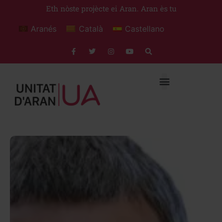
Eth nòste projècte ei Aran. Aran ès tu
Aranés
Català
Castellano