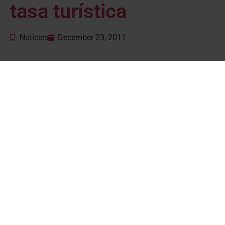
tasa turística
Notícies
December 23, 2011
Francés Boya ha declarado que la imposición de una tasa
turística “
puede ser la puntilla para un sector estratégico en
nuestra economía, que ya trabaja con márgenes reducidos
para tirar adelante sus negocios
”. Por eso, “
desde Unitat
d’Aran, pensamos que ahora no es el momento de perder
competitividad
”, según el conselhèr portavoz.
© 2026 Unitat d'Aran. Toti es drets reservadi.