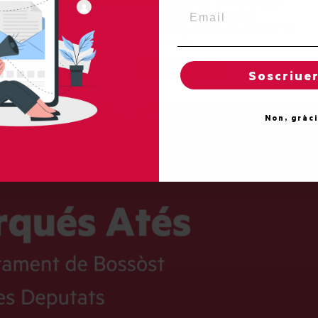
es sues preferéncies e visites regulares. En hèr clic en
Email
"Acceptar totes", accèpte er emplec de TOTES es
"cookies". Totun, pòt visitar "Configuracion de cookies" tà
concedir un consentiment controlat.
Reglatges de "cookies"
Acceptar totes
Soscriue
Non, gràc