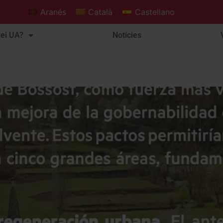
Aranés
Català
Castellano
ei UA?
Notícies