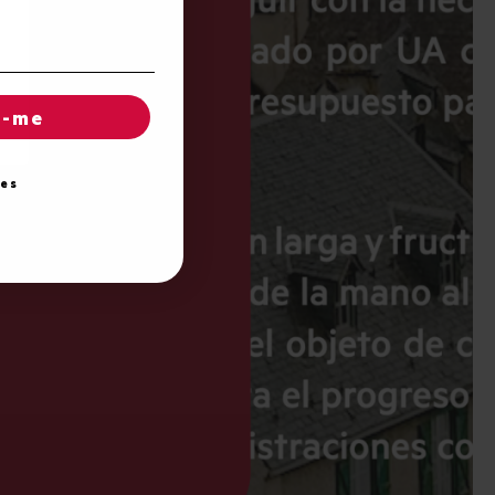
r-me
ies