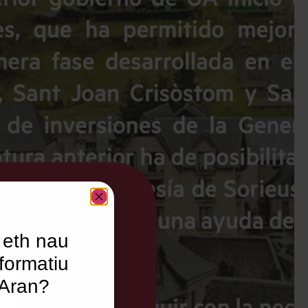
 eth nau
formatiu
’Aran?