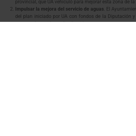
provincial, que UA vehiculó para mejorar esta zona de la
Impulsar la mejora del servicio de aguas
. El Ayuntamie
del plan iniciado por UA con fondos de la Diputación 
nueva subvención en distribución.
Acordar la rehabilitación del antiguo cine
. Después de
Bossòst. El grupo tiende la mano al actual ejecutivo par
centro social, cultural y económico, que pueda ser una r
distintas administraciones colaboradoras.
Reactivar el proyecto de centro de rescates de monta
dimensiones, en la que podría acoger un centro de resc
ocio.
Mejorar el día a día de los servicios públicos
. UA pro
Generalitat, el Estado y la UE para seguir con la refor
para la vida diaria de la ciudadanía.
Ama