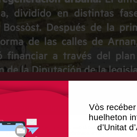
Vòs recéber
huelheton in
d’Unitat d
Utilisam "cookies" en nòste lòc web tà balhar ar usuari ua
experiéncia personalizada e optimizada, en tot rebrembar