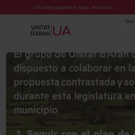
Eth nòste projècte ei Aran. Aran ès tu
Qué 