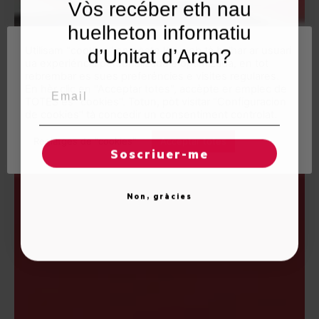
Vòs recéber eth nau
huelheton informatiu
Utilisam "cookies" en nòste lòc web tà balhar ar usuari
d’Unitat d’Aran?
ua experiéncia personalizada e optimizada, en tot
rebrembar es sues preferéncies e visites regulares.
Email
En hèr clic en "Acceptar totes", accèpte er emplec de
TOTES es "cookies". Totun, pòt visitar "Configuracion
de cookies" tà concedir un consentiment controlat.
Reglatges de "cookies"
Acceptar totes
Soscriuer-me
Non, gràcies