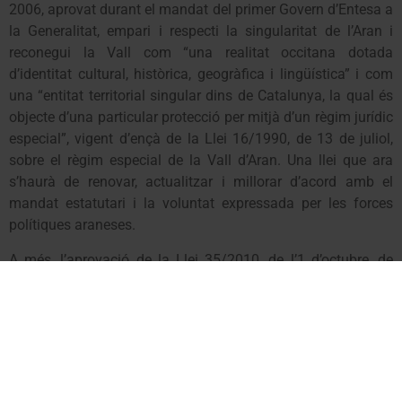
2006, aprovat durant el mandat del primer Govern d’Entesa a
la Generalitat, empari i respecti la singularitat de l’Aran i
reconegui la Vall com “una realitat occitana dotada
d’identitat cultural, històrica, geogràfica i lingüística” i com
una “entitat territorial singular dins de Catalunya, la qual és
objecte d’una particular protecció per mitjà d’un règim jurídic
especial”, vigent d’ençà de la Llei 16/1990, de 13 de juliol,
sobre el règim especial de la Vall d’Aran. Una llei que ara
s’haurà de renovar, actualitzar i millorar d’acord amb el
mandat estatutari i la voluntat expressada per les forces
polítiques araneses.
A més, l’aprovació de la Llei 35/2010, de l’1 d’octubre, de
l’occità, aranès a l’Aran, impulsada pel segon Govern
d’Entesa a la Generalitat, ha significat el major
reconeixement de l’aranès, element fonamental de la
identitat de la Vall, en la seva història.
Durant aquest període, UA ha pogut governar el Conselh
Generau d’Aran (2007-2011) amb un projecte modern i