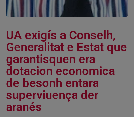
UA exigís a Conselh,
Generalitat e Estat que
garantisquen era
dotacion economica
de besonh entara
superviuença der
aranés
Notícies
September 20, 2011