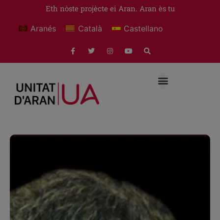
Eth nòste projècte ei Aran. Aran ès tu
Aranés
Català
Castellano