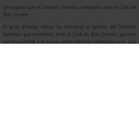
UA espera que el Conselh Generau compleixi amb el Codi de
Bon Govern
El grup d’Unitat d’Aran ha demanat al govern del Conselh
Generau que compleixi amb el Codi de Bon Govern, aprovat
per unanimitat a la sessió extraordinària celebrada avui, a la
seu de l’executiu aranès, a Vielha. El portaveu, Paco Boya,
espera que “els fets acompanyin les bones intencions
d’aquest document que posa a disposició la Federació
Espanyola de Municipis i Províncies”.
El Codi preveu, entre d’altres, mesures com la redacció d’una
Carta de drets i deures de ciutadania, l’actualització de les
estructures burocràtiques a favor d’un govern obert i
transparent, la posada en marxa de mecanismes de
participació ciutadana i la creació d’una Oficina d’Atenció
Ciutadana per facilitar informació d’interès, com els criteris
de selecció de personal.