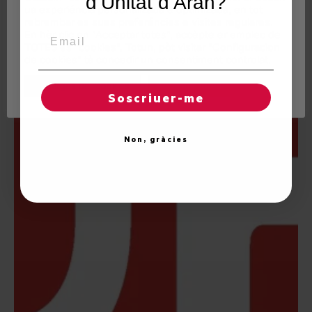
d’Unitat d’Aran?
ua experiéncia personalizada e optimizada, en tot
rebrembar es sues preferéncies e visites regulares.
Email
En hèr clic en "Acceptar totes", accèpte er emplec de
TOTES es "cookies". Totun, pòt visitar "Configuracion
de cookies" tà concedir un consentiment controlat.
Reglatges de "cookies"
Acceptar totes
Soscriuer-me
Non, gràcies