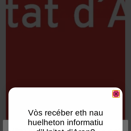
Vòs recéber eth nau
huelheton informatiu
Utilisam "cookies" en nòste lòc web tà balhar ar usuari