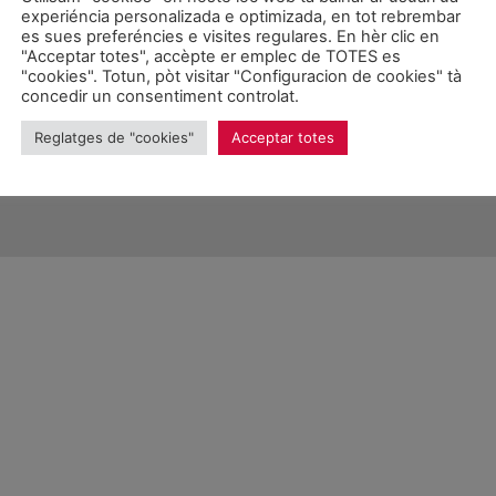
experiéncia personalizada e optimizada, en tot rebrembar
es sues preferéncies e visites regulares. En hèr clic en
"Acceptar totes", accèpte er emplec de TOTES es
"cookies". Totun, pòt visitar "Configuracion de cookies" tà
concedir un consentiment controlat.
026 Unitat d'Aran. Toti es drets reservadi.
Reglatges de "cookies"
Acceptar totes
Proteccion de donades