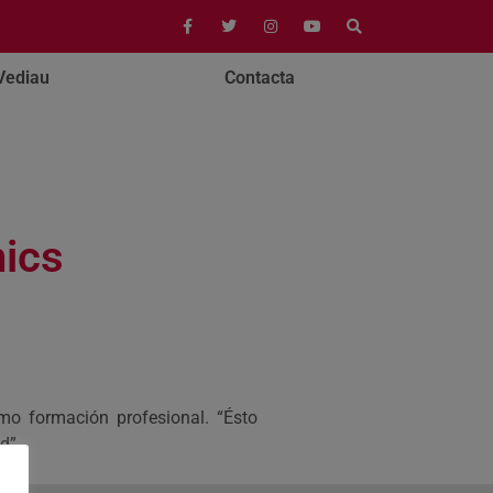
Vediau
Contacta
nics
mo formación profesional. “Ésto
d”.