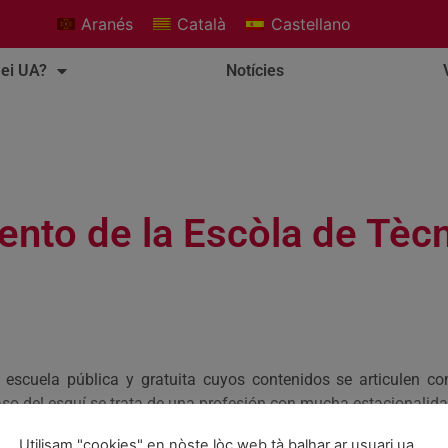
Aranés
Català
Castellano
ei UA?
Notícies
iento de la Escòla de Tèc
escuela pública y gratuita cuyos contenidos se articulen co
 caso del esquí se trata de una profesión con mucha estacionalida
Utilisam "cookies" en nòste lòc web tà balhar ar usuari ua