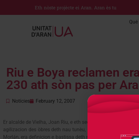
Eth nòste projècte ei Aran. Aran ès tu
Qué 
Riu e Boya reclamen era
230 ath sòn pas per Ar
Notícies
February 12, 2007
Er alcalde de Vielha, Joan Riu, e eth secretari generau d’Unit
agilizacion des òbres deth nau tunèu, qu’acabaràn pendent agu
Morlán, era definicion e bastissa deth nau traçat dera carretèr