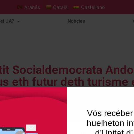
Aranés
Català
Castellano
ei UA?
Notícies
it Socialdemocrata Andor
us eth futur deth turisme
iren representants deth se
Vòs recéber
huelheton in
d’Unitat d
Utilisam "cookies" en nòste lòc web tà balhar ar usuari ua