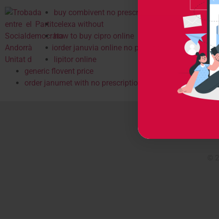
buy combivent no prescription
celexa without
how to buy cipro online
order januvia online no prescription
lipitor online
generic flovent price
order janumet with no prescription
© 2