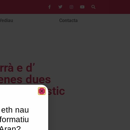
Vediau
Contacta
rà e d’
 enes dues
ctor turístic
 eth nau
formatiu
’Aran?