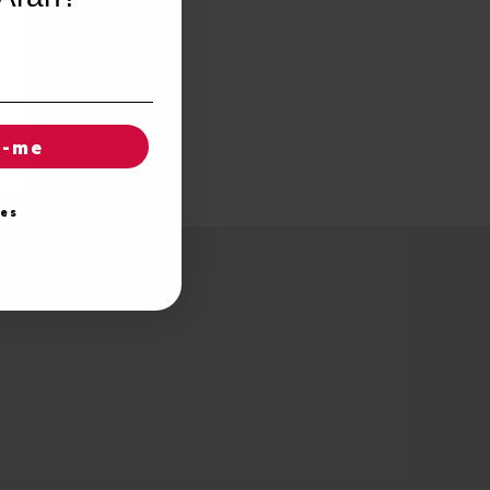
r-me
ies