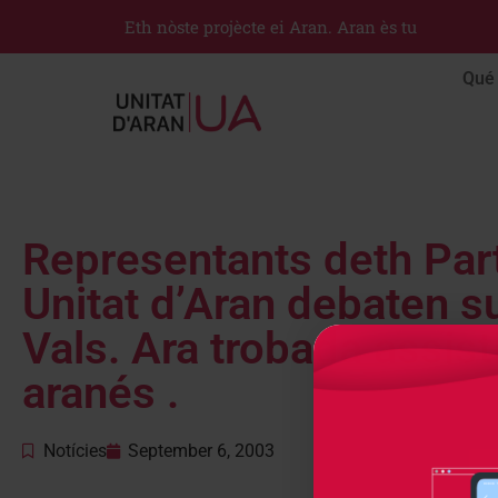
Eth nòste projècte ei Aran. Aran ès tu
Qué 
Representants deth Part
Unitat d’Aran debaten s
Vals. Ara trobada assist
aranés .
Notícies
September 6, 2003