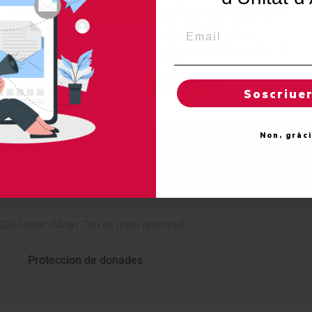
experiéncia personalizada e optimizada, en tot rebrembar
es sues preferéncies e visites regulares. En hèr clic en
Email
"Acceptar totes", accèpte er emplec de TOTES es
"cookies". Totun, pòt visitar "Configuracion de cookies" tà
concedir un consentiment controlat.
Reglatges de "cookies"
Acceptar totes
Soscriue
Non, gràc
026 Unitat d'Aran. Toti es drets reservadi.
Proteccion de donades