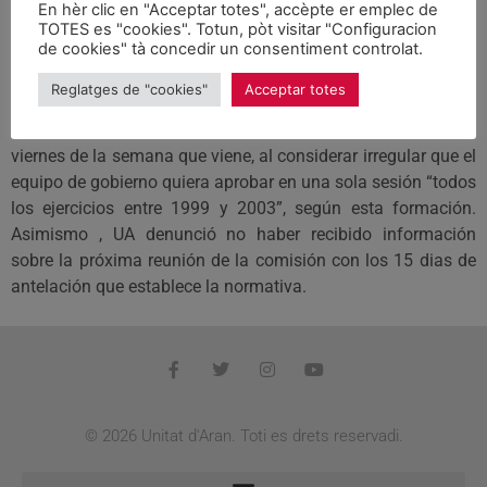
En hèr clic en "Acceptar totes", accèpte er emplec de
Notícies
June 4, 2005
TOTES es "cookies". Totun, pòt visitar "Configuracion
de cookies" tà concedir un consentiment controlat.
VIELHA. El grupo de Unitat d´Aran (UA), en la oposición en el
Reglatges de "cookies"
Acceptar totes
Conselh Generau, ha presentado un recurso a la
convocatoria de la comisión de cuentas prevista para el
viernes de la semana que viene, al considerar irregular que el
equipo de gobierno quiera aprobar en una sola sesión “todos
los ejercicios entre 1999 y 2003”, según esta formación.
Asimismo , UA denunció no haber recibido información
sobre la próxima reunión de la comisión con los 15 dias de
antelación que establece la normativa.
© 2026 Unitat d'Aran. Toti es drets reservadi.