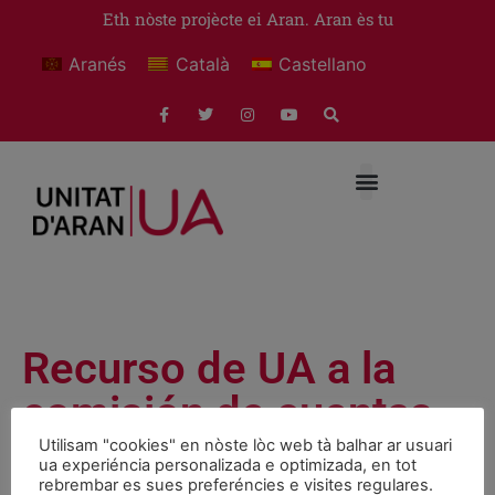
Eth nòste projècte ei Aran. Aran ès tu
Aranés
Català
Castellano
Recurso de UA a la
comisión de cuentas
del Conselh
Utilisam "cookies" en nòste lòc web tà balhar ar usuari
ua experiéncia personalizada e optimizada, en tot
rebrembar es sues preferéncies e visites regulares.