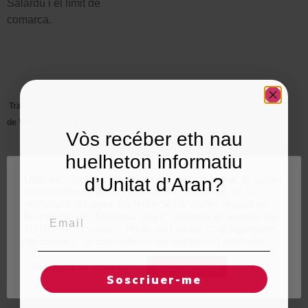
Salardú i el límit de
comarca.
Travessera
de Vielha – Betren
Vòs recéber eth nau
huelheton informatiu
Utilisam "cookies" en nòste lòc web tà balhar ar usuari
d’Unitat d’Aran?
ua experiéncia personalizada e optimizada, en tot
rebrembar es sues preferéncies e visites regulares.
Les obres adjudicades ara
Email
En hèr clic en "Acceptar totes", accèpte er emplec de
inclouen
el reforçament i ampliació
TOTES es "cookies". Totun, pòt visitar "Configuracion
de la plataforma existent en un tram d’uns
800 m
així com la prohibició de girs
de cookies" tà concedir un consentiment controlat.
a
l’esquerra amb la construcció de dues rotondes d’un diàmetre exterior de
Reglatges de "cookies"
Acceptar totes
30 m. Només s’admetran els girs a l’esquerra a la intersecció de la Ronda
Soscriuer-me
Exterior amb el carrer Major de Betren.