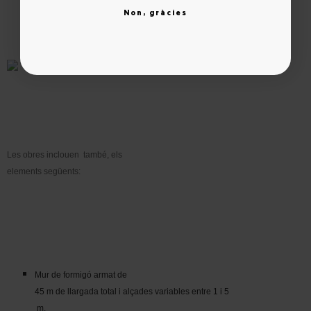
Non, gràcies
Les obres inclouen també, els
elements següents:
Mur de formigó armat de
45 m de llargada total i alçades variables entre 1 i 5
m.