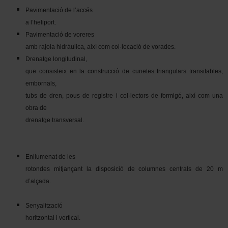
Pavimentació de l’accés
a l’heliport.
Pavimentació de voreres
amb rajola hidràulica, així com col·locació de vorades.
Drenatge longitudinal,
que consisteix en la construcció de cunetes triangulars transitables,
embornals,
tubs de dren, pous de registre i col·lectors de formigó, així com una
obra de
drenatge transversal.
Enllumenat de les
rotondes mitjançant la disposició de columnes centrals de 20 m
d’alçada.
Senyalització
horitzontal i vertical.