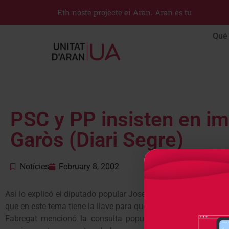
Eth nòste projècte ei Aran. Aran ès tu
Qué 
PSC y PP insisten en im
Garòs (Diari Segre)
Notícies
February 8, 2002
Así lo explicó el diputado popular Josep Maria Fabregat tras 
que en este tema tiene la llave para que salga o no adelante e
Fabregat mencionó la consulta popular que organizó la pe