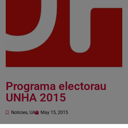
Programa electorau
UNHA 2015
Notícies
,
UA
May 15, 2015
Programa electorau UNHA 2015