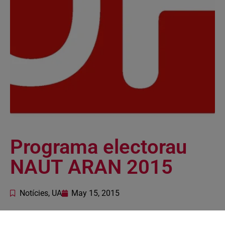
Programa electorau
NAUT ARAN 2015
Notícies
,
UA
May 15, 2015
GDE Error: Error retrieving file - if necessary turn off error