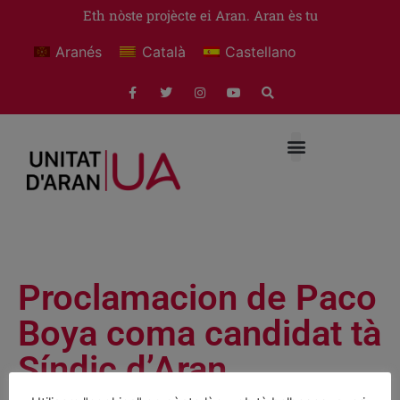
Eth nòste projècte ei Aran. Aran ès tu
Aranés
Català
Castellano
Proclamacion de Paco
Boya coma candidat tà
Síndic d’Aran