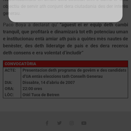
objectiu de servir ath conjunt dera ciutadania des der interès
generau.
Paco Boya a declarat qu’
“aguest ei er equip deth cambi
tranquil, que profitarà e dinamizarà tot eth potenciau uman
e institucionau entà amiar ath país a quòtes mès nautes de
benèster, des deth lideratge de país e des dera recerca
deth consens e era volentat d’includir”
CONVOCATÒRIA
ACTE:
Presentacion deth programa de govèrn e des candidats
d’UA entàs eleccions tath Conselh Generau
DIA:
Dissabte, 14 d’abriu de 2007
ORA:
22:00 ores
LÒC:
Otèl Tuca de Betren