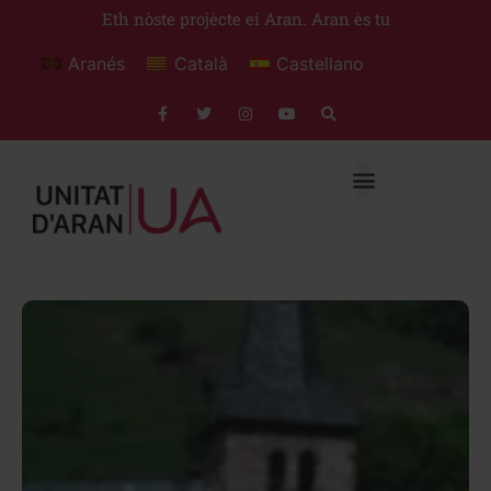
Eth nòste projècte ei Aran. Aran ès tu
Aranés
Català
Castellano