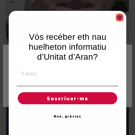
Vòs recéber eth nau
huelheton informatiu
Utilisam "cookies" en nòste lòc web tà balhar ar usuari
d’Unitat d’Aran?
ua experiéncia personalizada e optimizada, en tot
rebrembar es sues preferéncies e visites regulares.
Email
En hèr clic en "Acceptar totes", accèpte er emplec de
TOTES es "cookies". Totun, pòt visitar "Configuracion
de cookies" tà concedir un consentiment controlat.
Reglatges de "cookies"
Acceptar totes
Soscriuer-me
Non, gràcies