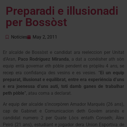
Preparadi e illusionadi
per Bossòst
Notícies
May 2, 2011
Er alcalde de Bossòst e candidat ara reeleccion per Unitat
d’Aran,
Paco Rodríguez Miranda
, a dat a conéisher ath sòn
equip entà governar eth pòble pendent es pròplèu 4 ans, se
recep era confidança des vesins e es vesies. “
Ei un equip
preparat, illusionat e equilibrat, entre era experiéncia d’uns
e era joenessa d’uns auti, toti damb ganes de trabalhar
peth pòble
”, atau coma a declarat.
Ar equip der alcalde s’incorpòren Amador Marqués (26 ans),
cap de Gabinet e Comunicacion deth Govèrn aranés e
candidat numero 2 per Quate Lòcs entath Conselh; Àlex
Peiró (21 ans), estudiant e jogador dera Union Esportiva de